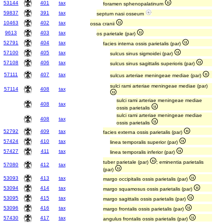
53144
401
tax
foramen sphenopalatinum
59837
391
tax
septum nasi osseum
10463
402
tax
ossa cranii
9613
403
tax
os parietale (par)
52791
404
tax
facies interna ossis parietalis (par)
57100
405
tax
sulcus sinus sigmoidei (par)
57108
406
tax
sulcus sinus sagittalis superioris (par)
57111
407
tax
sulcus arteriae meningeae mediae (par)
sulci rami arteriae meningeae mediae (par)
57114
408
tax
sulci rami arteriae meningeae mediae
408
tax
ossis parietalis
sulci rami arteriae meningeae mediae
408
tax
ossis parietalis
52792
409
tax
facies externa ossis parietalis (par)
57424
410
tax
linea temporalis superior (par)
57427
411
tax
linea temporalis inferior (par)
tuber parietale (par)
; eminentia parietalis
57080
412
tax
(par)
53093
413
tax
margo occipitalis ossis parietalis (par)
53094
414
tax
margo squamosus ossis parietalis (par)
53095
415
tax
margo sagittalis ossis parietalis (par)
53096
416
tax
margo frontalis ossis parietalis (par)
57430
417
tax
angulus frontalis ossis parietalis (par)