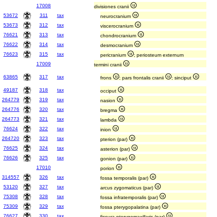
17008
divisiones cranii
53672
311
tax
neurocranium
53673
312
tax
viscerocranium
76621
313
tax
chondrocranium
76622
314
tax
desmocranium
76623
315
tax
pericranium
; periosteum externum
17009
termini cranii
63865
317
tax
frons
; pars frontalis cranii
; sinciput
49187
318
tax
occiput
264779
319
tax
nasion
264776
320
tax
bregma
264773
321
tax
lambda
76624
322
tax
inion
264720
323
tax
pterion (par)
76625
324
tax
asterion (par)
76626
325
tax
gonion (par)
17010
porion
314557
326
tax
fossa temporalis (par)
53120
327
tax
arcus zygomaticus (par)
75308
328
tax
fossa infratemporalis (par)
75309
329
tax
fossa pterygopalatina (par)
76627
330
tax
fissura pterygomaxillaris (par)