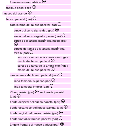
foramen esfenopalatino
tabique nasal óseo
huesos del cráneo
hueso parietal (par)
cara interna del hueso parietal (par)
surco del seno sigmoideo (par)
surco del seno sagital superior (par)
surco de la arteria meníngea media (par)
surcos de rama de la arteria meníngea
media (par)
surcos de rama de la arteria meníngea
media del hueso parietal
surcos de rama de la arteria meníngea
media del hueso parietal
cara externa del hueso parietal (par)
linea temporal superior (par)
linea temporal inferior (par)
túber parietal (par)
; eminencia parietal
(par)
borde occipital del hueso parietal (par)
borde escamoso del hueso parietal (par)
borde sagital del hueso parietal (par)
borde frontal del hueso parietal (par)
ángulo frontal del hueso parietal (par)