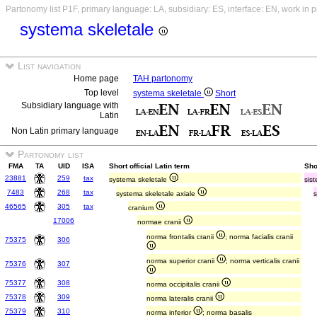
Partonomy list P1F, primary language: LA, subsidiary: ES, interface: EN, work in 
systema skeletale
List navigation
Home page
TAH partonomy
Top level
systema skeletale
Short
Subsidiary language with
Latin
Non Latin primary language
Partonomy list
FMA
TA
UID
ISA
Short official Latin term
Sho
23881
259
tax
systema skeletale
sis
7483
268
tax
systema skeletale axiale
46565
305
tax
cranium
17006
normae cranii
norma frontalis cranii
; norma facialis cranii
75375
306
norma superior cranii
; norma verticalis cranii
75376
307
75377
308
norma occipitalis cranii
75378
309
norma lateralis cranii
75379
310
norma inferior
; norma basalis