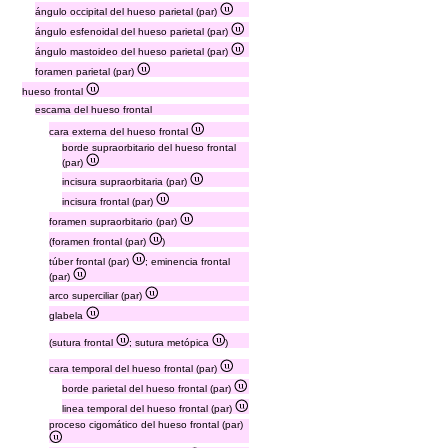
ángulo occipital del hueso parietal (par)
ángulo esfenoidal del hueso parietal (par)
ángulo mastoideo del hueso parietal (par)
foramen parietal (par)
hueso frontal
escama del hueso frontal
cara externa del hueso frontal
borde supraorbitario del hueso frontal
(par)
incisura supraorbitaria (par)
incisura frontal (par)
foramen supraorbitario (par)
(foramen frontal (par)
)
túber frontal (par)
; eminencia frontal
(par)
arco superciliar (par)
glabela
(sutura frontal
; sutura metópica
)
cara temporal del hueso frontal (par)
borde parietal del hueso frontal (par)
linea temporal del hueso frontal (par)
proceso cigomático del hueso frontal (par)