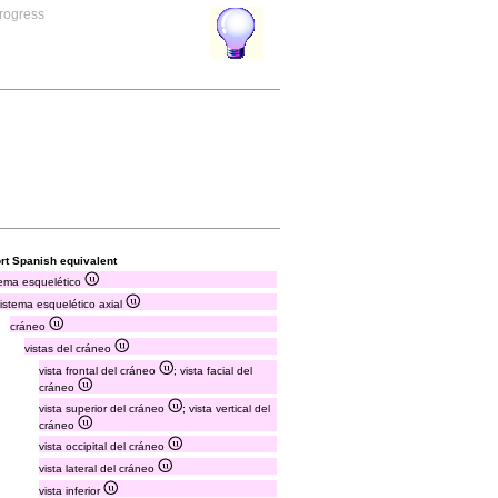
progress
rt Spanish equivalent
tema esquelético
sistema esquelético axial
cráneo
vistas del cráneo
vista frontal del cráneo
; vista facial del
cráneo
vista superior del cráneo
; vista vertical del
cráneo
vista occipital del cráneo
vista lateral del cráneo
vista inferior