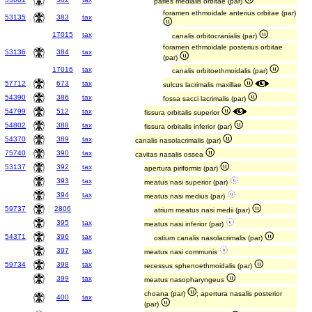
paries medialis orbitae (par)
foramen ethmoidale anterius orbitae (par)
53135
383
tax
17015
tax
canalis orbitocranialis (par)
foramen ethmoidale posterius orbitae
53136
384
tax
(par)
17016
tax
canalis orbitoethmoidalis (par)
57712
673
tax
sulcus lacrimalis maxillae
54390
386
tax
fossa sacci lacrimalis (par)
54799
512
tax
fissura orbitalis superior
54802
388
tax
fissura orbitalis inferior (par)
54370
389
tax
canalis nasolacrimalis (par)
75740
390
tax
cavitas nasalis ossea
53137
392
tax
apertura piriformis (par)
393
tax
meatus nasi superior (par)
394
tax
meatus nasi medius (par)
59737
2806
atrium meatus nasi medii (par)
395
tax
meatus nasi inferior (par)
54371
396
tax
ostium canalis nasolacrimalis (par)
397
tax
meatus nasi communis
59734
398
tax
recessus sphenoethmoidalis (par)
399
tax
meatus nasopharyngeus
choana (par)
; apertura nasalis posterior
400
tax
(par)