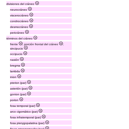
divisiones del cráneo
neurocráneo
viscerocráneo
condrocráneo
desmocráneo
pericráneo
términos del cráneo
frente
; porción frontal del cráneo
;
sincipucio
occipucio
nasión
bregma
lambda
inion
pterion (par)
asterión (par)
gonion (par)
porion
fosa temporal (par)
arco cigomático (par)
fosa infratemporal (par)
fosa pterygopalatina (par)
fisura pterygomaxilar (par)