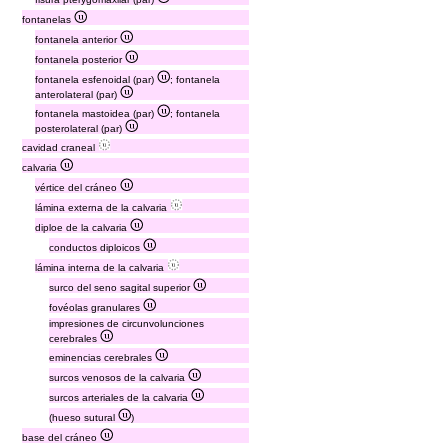
fontanelas
fontanela anterior
fontanela posterior
fontanela esfenoidal (par)
; fontanela
anterolateral (par)
fontanela mastoidea (par)
; fontanela
posterolateral (par)
cavidad craneal
calvaria
vértice del cráneo
lámina externa de la calvaria
diploe de la calvaria
conductos diploicos
lámina interna de la calvaria
surco del seno sagital superior
fovéolas granulares
impresiones de circunvolunciones
cerebrales
eminencias cerebrales
surcos venosos de la calvaria
surcos arteriales de la calvaria
(hueso sutural
)
base del cráneo