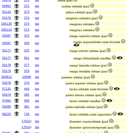
orbita (par)
84961
372
tax
cavitas orbitalis (par)
53134
373
tax
aditus orbitalis (par)
53176
374
tax
margines orbitales (par)
285135
374
tax
margines orbitales
285133
374
tax
margines orbitales
53097
375
tax
margo superior orbitae (par)
margo supraorbitalis ossis frontalis
53097
429
tax
53177
376
tax
margo inferior orbitae (par)
53177
661
tax
margo infraorbitalis maxillae
53178
377
tax
margo lateralis orbitae (par)
53179
378
tax
margo medialis orbitae (par)
264912
10989
tax
parietes orbitae (par)
53078
379
tax
paries superior orbitae (par)
57131
444
tax
facies orbitalis ossis frontalis
53079
380
tax
paries inferior orbitae (par)
57694
658
tax
facies orbitalis maxillae
53080
381
tax
paries lateralis orbitae (par)
59226
718
tax
facies orbitalis ossis zygomatici
17013
↓
tax
(foramen cranioorbitale (par)
)
17014
↓
tax
(foramen sphenotemporale (par)
)
53081
382
tax