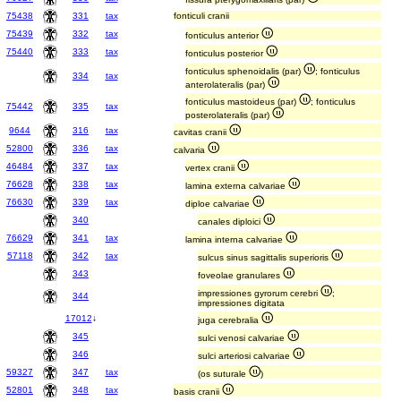
75438
331
tax
fonticuli cranii
75439
332
tax
fonticulus anterior
75440
333
tax
fonticulus posterior
fonticulus sphenoidalis (par)
; fonticulus
334
tax
anterolateralis (par)
fonticulus mastoideus (par)
; fonticulus
75442
335
tax
posterolateralis (par)
9644
316
tax
cavitas cranii
52800
336
tax
calvaria
46484
337
tax
vertex cranii
76628
338
tax
lamina externa calvariae
76630
339
tax
diploe calvariae
340
canales diploici
76629
341
tax
lamina interna calvariae
57118
342
tax
sulcus sinus sagittalis superioris
343
foveolae granulares
impressiones gyrorum cerebri
;
344
impressiones digitata
17012
↓
juga cerebralia
345
sulci venosi calvariae
346
sulci arteriosi calvariae
59327
347
tax
(os suturale
)
52801
348
tax
basis cranii