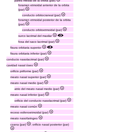
pared medial de la orbita (par)
foramen etmoidal anterior de la orbita
(par)
conducto orbitocraneal (par)
foramen etmoidal posterior de la orbita
(par)
conducto orbitoetmoidal (par)
surco lacrimal del maxilar
fosa del saco lacrimal (par)
fisura orbitaria superior
fisura orbitaria inferior (par)
conducto nasolacrimal (par)
cavidad nasal óseo
orificio piriforme (par)
meato nasal superior (par)
meato nasal medio (par)
atrio del meato nasal medio (par)
meato nasal inferior (par)
orificio del conducto nasolacrimal (par)
meato nasal común
receso esfenoetmoidal (par)
meato nasofaringeo
coana (par)
; orificio nasal posterior (par)