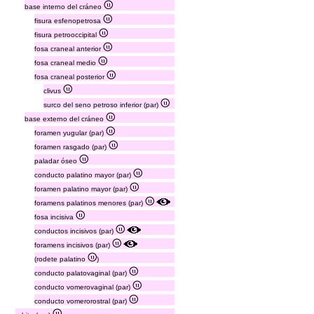
base interno del cráneo
fisura esfenopetrosa
fisura petrooccipital
fosa craneal anterior
fosa craneal medio
fosa craneal posterior
clivus
surco del seno petroso inferior (par)
base externo del cráneo
foramen yugular (par)
foramen rasgado (par)
paladar óseo
conducto palatino mayor (par)
foramen palatino mayor (par)
foramens palatinos menores (par)
fosa incisiva
conductos incisivos (par)
foramens incisivos (par)
(rodete palatino
)
conducto palatovaginal (par)
conducto vomerovaginal (par)
conducto vomerorostral (par)