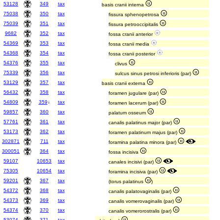
53128
349
tax
basis cranii interna
75038
350
tax
fissura sphenopetrosa
75039
351
tax
fissura petrooccipitalis
9682
352
tax
fossa cranii anterior
54369
353
tax
fossa cranii media
54368
354
tax
fossa cranii posterior
54376
355
tax
clivus
75339
356
tax
sulcus sinus petrosi inferioris (par)
53129
357
tax
basis cranii externa
56432
358
tax
foramen jugulare (par)
54809
359
↓
tax
foramen lacerum (par)
59857
360
tax
palatum osseum
57761
361
tax
canalis palatinus major (par)
53173
362
tax
foramen palatinum majus (par)
302871
711
tax
foramina palatina minora (par)
300051
364
tax
fossa incisiva
59107
10653
tax
canales incisivi (par)
75305
10654
tax
foramina incisiva (par)
59201
367
tax
(torus palatinus
)
54372
368
tax
canalis palatovaginalis (par)
54373
369
tax
canalis vomerovaginalis (par)
54374
370
tax
canalis vomerorostralis (par)
53074
371
tax