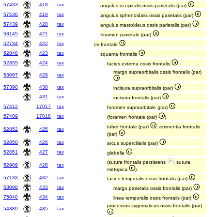
57433
418
tax
angulus occipitalis ossis parietalis (par)
57436
419
tax
angulus sphenoidalis ossis parietalis (par)
57439
420
tax
angulus mastoideus ossis parietalis (par)
53145
421
tax
foramen parietale (par)
52734
422
tax
os frontale
52848
423
tax
squama frontalis
52855
424
tax
facies externa ossis frontalis
margo supraorbitalis ossis frontalis (par)
53097
429
tax
57390
430
tax
incisura supraorbitalis (par)
431
tax
incisura frontalis (par)
57412
17017
tax
foramen supraorbitale (par)
57409
17018
tax
(foramen frontale (par)
)
tuber frontale (par)
; eminentia frontalis
52852
425
tax
(par)
52850
426
tax
arcus superciliaris (par)
52851
427
tax
glabella
(sutura frontalis persistens
; sutura
52989
428
tax
metopica
)
57133
432
tax
facies temporalis ossis frontalis (par)
53098
433
tax
margo parietalis ossis frontalis (par)
75040
434
tax
linea temporalis ossis frontalis (par)
processus zygomaticus ossis frontalis (par)
54389
435
tax