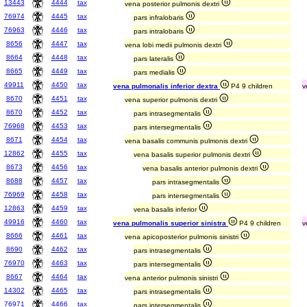
13443
4444
tax
vena posterior pulmonis dextri
76974
4445
tax
pars infralobaris
76963
4446
tax
pars intralobaris
8656
4447
tax
vena lobi medii pulmonis dextri
8664
4448
tax
pars lateralis
8665
4449
tax
pars medialis
49911
4450
tax
vena pulmonalis inferior dextra
P4 9 children
v
8670
4451
tax
vena superior pulmonis dextri
8670
4452
tax
pars intrasegmentalis
76968
4453
tax
pars intersegmentalis
8671
4454
tax
vena basalis communis pulmonis dextri
12862
4455
tax
vena basalis superior pulmonis dextri
8673
4456
tax
vena basalis anterior pulmonis dextri
8688
4457
tax
pars intrasegmentalis
76969
4458
tax
pars intersegmentalis
12863
4459
tax
vena basalis inferior
49916
4460
tax
vena pulmonalis superior sinistra
P4 9 children
v
8666
4461
tax
vena apicoposterior pulmonis sinistri
8690
4462
tax
pars intrasegmentalis
76970
4463
tax
pars intersegmentalis
8667
4464
tax
vena anterior pulmonis sinistri
14302
4465
tax
pars intrasegmentalis
76971
4466
tax
pars intersegmentalis