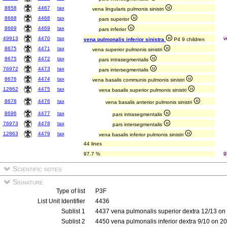
8658
4467
tax
vena lingularis pulmonis sinistri
8668
4468
tax
pars superior
8669
4469
tax
pars inferior
49913
4470
tax
v
vena pulmonalis inferior sinistra
P4 9 children
8675
4471
tax
vena superior pulmonis sinistri
8675
4472
tax
pars intrasegmentalis
76972
4473
tax
pars intersegmentalis
8676
4474
tax
vena basalis communis pulmonis sinistri
12862
4475
tax
vena basalis superior pulmonis sinistri
8678
4476
tax
vena basalis anterior pulmonis sinistri
8696
4477
tax
pars intrasegmentalis
76973
4478
tax
pars intersegmentalis
12863
4479
tax
vena basalis inferior pulmonis sinistri
44 lines
97.7 %
9
Scientific notes
Signature
Type of list
P3F
List Unit Identifier
4436
Sublist 1
4437 vena pulmonalis superior dextra 12/13 on
Sublist 2
4450 vena pulmonalis inferior dextra 9/10 on 2