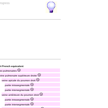
progress
rt French equivalent
nes pulmonaires
eine pulmonaire supérieure droite
veine apicale du poumon droit
partie intrasegmentale
partie intersegmentale
veine antérieure du poumon droit
partie intrasegmentale
partie intersegmentale