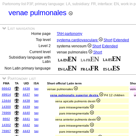
Partonomy list P3F, primary language: LA, subsidiary: FR, interface: EN, work in 
venae pulmonales
List navigation
Home page
TAH partonomy
Top level
systema cardiovasculare
Short
Extended
Level 2
systema venosum
Short
Extended
Current level
venae pulmonales
Short
Subsidiary language with
Latin
Non Latin primary language
Partonomy list
FMA
TA
UID
ISA
Short official Latin term
Sho
66643
4436
tax
venae pulmonales
vei
49914
4437
tax
vena pulmonalis superior dextra
P4 12 children
v
13444
4438
tax
vena apicalis pulmonis dextri
14300
4439
tax
pars intrasegmentalis
76966
4440
tax
pars intersegmentalis
8662
4441
tax
vena anterior pulmonis dextri
14302
4442
tax
pars intrasegmentalis
76967
4443
tax
pars intersegmentalis