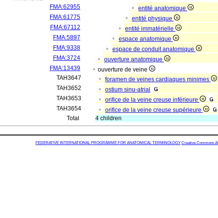
FMA:62955
entité anatomique
FMA:61775
entité physique
FMA:67112
entité immatérielle
FMA:5897
espace anatomique
FMA:9338
espace de conduit anatomique
FMA:3724
ouverture anatomique
FMA:13439
ouverture de veine
TAH3647
foramen de veines cardiaques minimes
TAH3652
ostium sinu-atrial
TAH3653
orifice de la veine creuse inférieure
TAH3654
orifice de la veine creuse supérieure
Total
4 children
FEDERATIVE INTERNATIONAL PROGRAMME FOR ANATOMICAL TERMINOLOGY
Creative Commons Attr