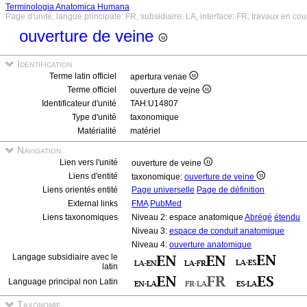
Terminologia Anatomica Humana
Page d'unité, langue principale: FR, subsidiaire: LA, interface: FR, travaux en cou
ouverture de veine
Identification
Terme latin officiel
apertura venae
Terme officiel
ouverture de veine
Identificateur d'unité
TAH:U14807
Type d'unité
taxonomique
Matérialité
matériel
Navigation
Lien vers l'unité
ouverture de veine
Liens d'entité
taxonomique:
ouverture de veine
Liens orientés entité
Page universelle
Page de définition
External links
FMA
PubMed
Liens taxonomiques
Niveau 2: espace anatomique
Abrégé
étendu
Niveau 3:
espace de conduit anatomique
Niveau 4:
ouverture anatomique
Langage subsidiaire avec le
latin
Language principal non Latin
Taxonomie