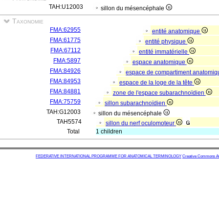
TAH:U12003
sillon du mésencéphale
Taxonomie
FMA:62955
entité anatomique
FMA:61775
entité physique
FMA:67112
entité immatérielle
FMA:5897
espace anatomique
FMA:84926
espace de compartiment anatomi
FMA:84953
espace de la loge de la tête
FMA:84881
zone de l'espace subarachnoïdien
FMA:75759
sillon subarachnoïdien
TAH:G12003
sillon du mésencéphale
TAH5574
sillon du nerf oculomoteur
Total
1 children
FEDERATIVE INTERNATIONAL PROGRAMME FOR ANATOMICAL TERMINOLOGY
Creative Commons Attr