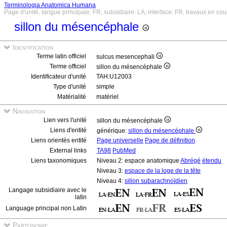
Terminologia Anatomica Humana
Page d'unité, langue principale: FR, subsidiaire: LA, interface: FR, travaux en cou
sillon du mésencéphale
Identification
Terme latin officiel
sulcus mesencephali
Terme officiel
sillon du mésencéphale
Identificateur d'unité
TAH:U12003
Type d'unité
simple
Matérialité
matériel
Navigation
Lien vers l'unité
sillon du mésencéphale
Liens d'entité
générique:
sillon du mésencéphale
Liens orientés entité
Page universelle
Page de définition
External links
TA98
PubMed
Liens taxonomiques
Niveau 2: espace anatomique
Abrégé
étendu
Niveau 3:
espace de la loge de la tête
Niveau 4:
sillon subarachnoïdien
Langage subsidiaire avec le
latin
Language principal non Latin
Partonomie