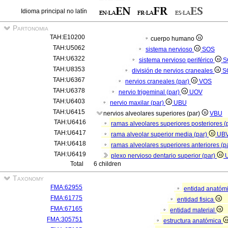
Idioma principal no latín
Partonomia
TAH:E10200
cuerpo humano
TAH:U5062
sistema nervioso
SOS
TAH:U6322
sistema nervioso periférico
S
TAH:U8353
división de nervios craneales
S
TAH:U6367
nervios craneales (par)
VOS
TAH:U6378
nervio trigeminal (par)
UOV
TAH:U6403
nervio maxilar (par)
UBU
TAH:U6415
nervios alveolares superiores (par)
VBU
TAH:U6416
ramas alveolares superiores posteriores (
TAH:U6417
rama alveolar superior media (par)
UB
TAH:U6418
ramas alveolares superiores anteriores (p
TAH:U6419
plexo nervioso dentario superior (par)
Total
6 children
Taxonomy
FMA:62955
entidad anatóm
FMA:61775
entidad fisica
FMA:67165
entidad material
FMA:305751
estructura anatómica