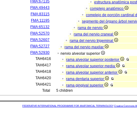
FMA:67135
estructura anatómica pos
FMA:49443
complejo anatómico
FMA:83115
complejo de porción cardinal 
FMA:11195
segmento del órgano árbol nerv
FMA:65132
rama de nervio
FMA:52570
rama del nervio craneal
FMA:52607
rama del nervio trigeminal
FMA:52727
rama del nervio maxilar
FMA:52930
nervio alveolar superior
TAH6416
rama alveolar superior posterior
TAH6417
rama alveolar superior media
TAH6418
rama alveolar superior anterior
TAH6420
rama dentaria superior
TAH6421
rama gingival superior
Total
5 children
FEDERATIVE INTERNATIONAL PROGRAMME FOR ANATOMICAL TERMINOLOGY
Creative Commons Attr