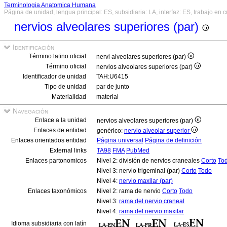
Terminologia Anatomica Humana
Página de unidad, lengua principal: ES, subsidiaria: LA, interfaz: ES, trabajo en 
nervios alveolares superiores (par)
Identificación
Término latino oficial
nervi alveolares superiores (par)
Término oficial
nervios alveolares superiores (par)
Identificador de unidad
TAH:U6415
Tipo de unidad
par de junto
Materialidad
material
Navegación
Enlace a la unidad
nervios alveolares superiores (par)
Enlaces de entidad
genérico:
nervio alveolar superior
Enlaces orientados entidad
Página universal
Página de definición
External links
TA98
FMA
PubMed
Enlaces partonomicos
Nivel 2: división de nervios craneales
Corto
To
Nivel 3: nervio trigeminal (par)
Corto
Todo
Nivel 4:
nervio maxilar (par)
Enlaces taxonómicos
Nivel 2: rama de nervio
Corto
Todo
Nivel 3:
rama del nervio craneal
Nivel 4:
rama del nervio maxilar
Idioma subsidiaria con latín