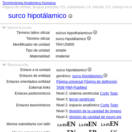
Terminologia Anatomica Humana
Página de unidad, lengua principal: ES, subsidiaria: LA, interfaz: ES, trabajo en 
surco hipotálamico
Identificación
Término latino oficial
sulcus hypothalamicus
Término oficial
surco hipotálamico
Identificador de unidad
TAH:U5800
Tipo de unidad
simple
Materialidad
imaterial
Navegación
Enlace a la unidad
surco hipotálamico
Enlaces de entidad
genérico:
surco hipotálamico
Enlaces orientados entidad
Página universal
Página de definición
External links
TA98
FMA
PubMed
Enlaces partonomicos
Nivel 2: sistema ventricular
Corto
Todo
Nivel 3:
tercer ventrículo
Enlaces taxonómicos
Nivel 2: espacio anatómico
Corto
Todo
Nivel 3:
división de la cavidad de órgano
Nivel 4:
división de cavidad de neuro eje
Idioma subsidiaria con latín