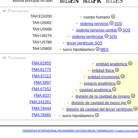
Idioma principal no latín
Partonomia
TAH:E10200
cuerpo humano
TAH:U5062
sistema nervioso
SOS
TAH:U5068
sistema nervioso central
SOS
TAH:U8276
sistema ventricular
SOS
TAH:U5788
tercer ventrículo
SOS
TAH:U5800
surco hipotálamico
MES
Taxonomy
FMA:62955
entidad anatómica
FMA:61775
entidad fisica
FMA:67112
entidad incorporea
FMA:5897
espacio anatómico
FMA:67552
cavidad anatómica
FMA:9337
división de la cavidad de órgano
FMA:242261
división de cavidad de neuro eje
FMA:78444
división de cavidad del tercer ventrículo
FMA:78465
surco hipotálamico
FEDERATIVE INTERNATIONAL PROGRAMME FOR ANATOMICAL TERMINOLOGY
Creative Commons Attr