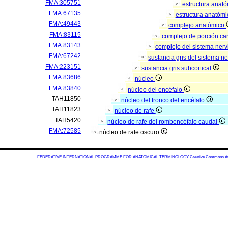
FMA:305751
estructura anat
FMA:67135
estructura anatómi
FMA:49443
complejo anatómico
FMA:83115
complejo de porción car
FMA:83143
complejo del sistema nerv
FMA:67242
sustancia gris del sistema n
FMA:223151
sustancia gris subcortical
FMA:83686
núcleo
FMA:83840
núcleo del encéfalo
TAH11850
núcleo del tronco del encéfalo
TAH11823
núcleo de rafe
TAH5420
núcleo de rafe del rombencéfalo caudal
FMA:72585
núcleo de rafe oscuro
FEDERATIVE INTERNATIONAL PROGRAMME FOR ANATOMICAL TERMINOLOGY
Creative Commons Attr