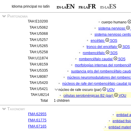
Idioma principal no latín
Partonomia
TAH:E10200
cuerpo humano
TAH:U5062
sistema nervioso
TAH:U5068
sistema nervioso centr
TAH:U5257
encéfalo
SOS
TAH:U5265
tronco del encéfalo
SOS
TAH:U5258
rombencéfalo
SOS
TAH:U11874
rombencéfalo caudal
SOS
TAH:U8159
morfologías internas del rombencé
TAH:U5335
sustancia gris del rombencéfalo caud
TAH:U8087
núcleos neuromodulatores del rombencé
TAH:U5420
núcleos de rafe del rombencéfalo caudal (
TAH:U5421
núcleo de rafe oscuro (par)
UOV
TAH:U8214
células serotonérgicas B2 (par)
VOU
Total
1 children
Taxonomy
FMA:62955
entidad 
FMA:61775
entidad fis
FMA:67165
entidad mater