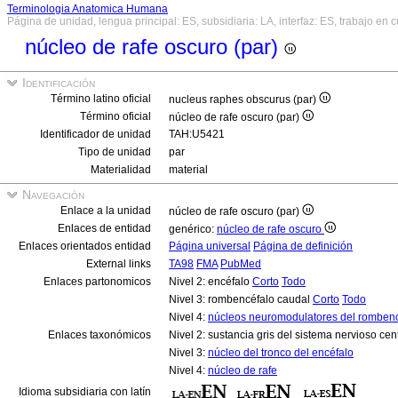
Terminologia Anatomica Humana
Página de unidad, lengua principal: ES, subsidiaria: LA, interfaz: ES, trabajo en 
núcleo de rafe oscuro (par)
Identificación
Término latino oficial
nucleus raphes obscurus (par)
Término oficial
núcleo de rafe oscuro (par)
Identificador de unidad
TAH:U5421
Tipo de unidad
par
Materialidad
material
Navegación
Enlace a la unidad
núcleo de rafe oscuro (par)
Enlaces de entidad
genérico:
núcleo de rafe oscuro
Enlaces orientados entidad
Página universal
Página de definición
External links
TA98
FMA
PubMed
Enlaces partonomicos
Nivel 2: encéfalo
Corto
Todo
Nivel 3: rombencéfalo caudal
Corto
Todo
Nivel 4:
núcleos neuromodulatores del rombenc
Enlaces taxonómicos
Nivel 2: sustancia gris del sistema nervioso cen
Nivel 3:
núcleo del tronco del encéfalo
Nivel 4:
núcleo de rafe
Idioma subsidiaria con latín