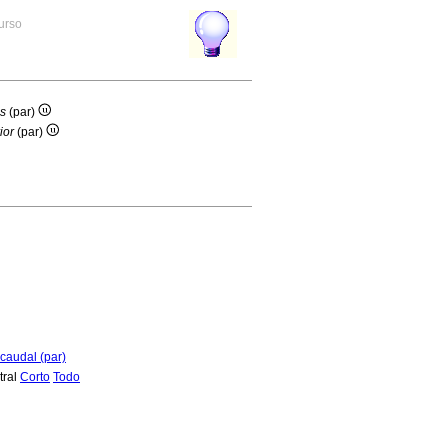
curso
is
(par)
ior
(par)
caudal (par)
tral
Corto
Todo