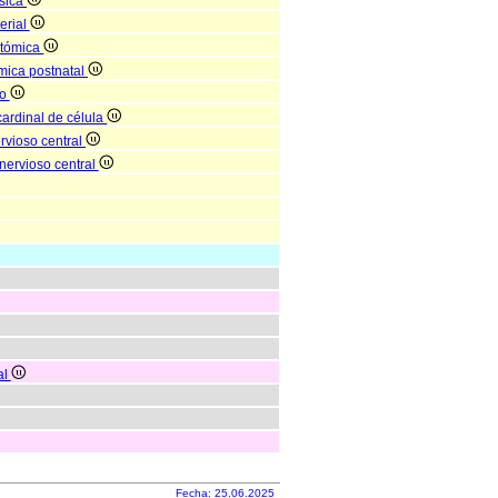
isica
erial
atómica
mica postnatal
co
cardinal de célula
rvioso central
 nervioso central
al
Fecha: 25.06.2025