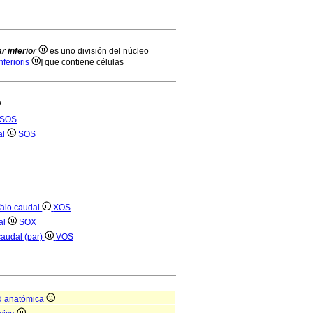
r inferior
es uno división del núcleo
inferioris
] que contiene células
SOS
al
SOS
falo caudal
XOS
al
SOX
caudal (par)
VOS
d anatómica