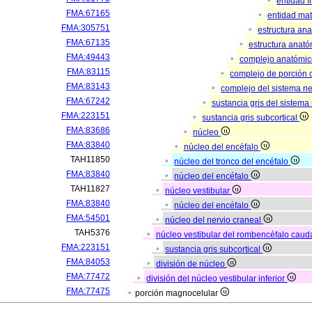
entidad f
FMA:67165
entidad mat
FMA:305751
estructura an
FMA:67135
estructura anató
FMA:49443
complejo anatómi
FMA:83115
complejo de porción 
FMA:83143
complejo del sistema ne
FMA:67242
sustancia gris del sistema
FMA:223151
sustancia gris subcortical
FMA:83686
núcleo
FMA:83840
núcleo del encéfalo
TAH11850
núcleo del tronco del encéfalo
FMA:83840
núcleo del encéfalo
TAH11827
núcleo vestibular
FMA:83840
núcleo del encéfalo
FMA:54501
núcleo del nervio craneal
TAH5376
núcleo vestibular del rombencéfalo caud
FMA:223151
sustancia gris subcortical
FMA:84053
división de núcleo
FMA:77472
división del núcleo vestibular inferior
FMA:77475
porción magnocelular