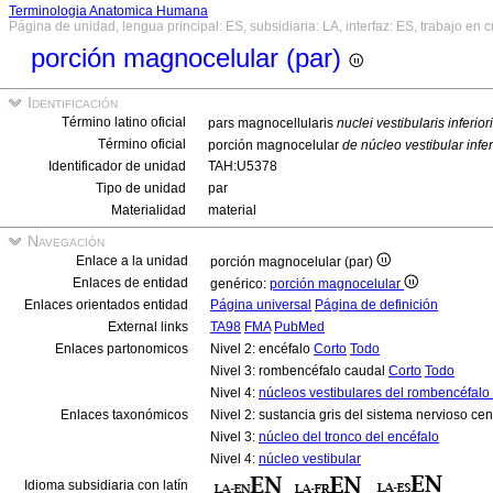
Terminologia Anatomica Humana
Página de unidad, lengua principal: ES, subsidiaria: LA, interfaz: ES, trabajo en 
porción magnocelular (par)
Identificación
Término latino oficial
pars magnocellularis
nuclei vestibularis inferior
Término oficial
porción magnocelular
de núcleo vestibular infer
Identificador de unidad
TAH:U5378
Tipo de unidad
par
Materialidad
material
Navegación
Enlace a la unidad
porción magnocelular (par)
Enlaces de entidad
genérico:
porción magnocelular
Enlaces orientados entidad
Página universal
Página de definición
External links
TA98
FMA
PubMed
Enlaces partonomicos
Nivel 2: encéfalo
Corto
Todo
Nivel 3: rombencéfalo caudal
Corto
Todo
Nivel 4:
núcleos vestibulares del rombencéfalo 
Enlaces taxonómicos
Nivel 2: sustancia gris del sistema nervioso cen
Nivel 3:
núcleo del tronco del encéfalo
Nivel 4:
núcleo vestibular
Idioma subsidiaria con latín