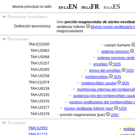
Idioma principal no latín
Definición taxonómica
Uno
porción magnocelular
de núcleo vestibula
Definición taxonómica
vestibular inferior
[
divisio nuclei vestibularis 
magnocelulares
Partonomia
TAH:E10200
cuerpo humano
TAH:U5062
sistema nervioso
TAH:U5068
sistema nervioso centr
TAH:U5257
encéfalo
SOS
TAH:U5265
tronco del encéfalo
SOS
TAH:U5258
rombencéfalo
SOS
TAH:U11874
rombencéfalo caudal
SOS
TAH:U8159
morfologías internas del rombencé
TAH:U5335
sustancia gris del rombencéfalo caud
TAH:U5376
núcleos vestibulares del rombencéfalo 
TAH:U5377
núcleo vestibular inferior (par)
UOV
TAH:U5378
porción magnocelular (par)
UOU
Taxonomy
FMA:62955
entida
FMA:61775