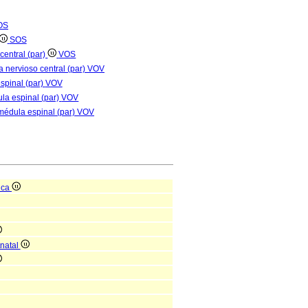
OS
SOS
central (par)
VOS
a nervioso central (par)
VOV
spinal (par)
VOV
la espinal (par)
VOV
médula espinal (par)
VOV
ica
tnatal