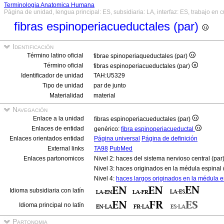
Terminologia Anatomica Humana
Página de unidad, lengua principal: ES, subsidiaria: LA, interfaz: ES, trabajo en 
fibras espinoperiacueductales (par)
Identificación
Término latino oficial
fibrae spinoperiaqueductales (par)
Término oficial
fibras espinoperiacueductales (par)
Identificador de unidad
TAH:U5329
Tipo de unidad
par de junto
Materialidad
material
Navegación
Enlace a la unidad
fibras espinoperiacueductales (par)
Enlaces de entidad
genérico:
fibra espinoperiacueductal
Enlaces orientados entidad
Página universal
Página de definición
External links
TA98
PubMed
Enlaces partonomicos
Nivel 2: haces del sistema nervioso central (par
Nivel 3: haces originados en la médula espinal 
Nivel 4:
haces largos originados en la médula e
Idioma subsidiaria con latín
Idioma principal no latín
Partonomia