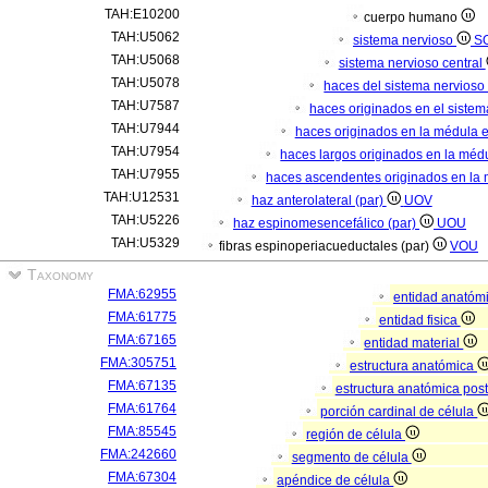
TAH:E10200
cuerpo humano
TAH:U5062
sistema nervioso
S
TAH:U5068
sistema nervioso central
TAH:U5078
haces del sistema nervioso 
TAH:U7587
haces originados en el sistem
TAH:U7944
haces originados en la médula e
TAH:U7954
haces largos originados en la médu
TAH:U7955
haces ascendentes originados en la 
TAH:U12531
haz anterolateral (par)
UOV
TAH:U5226
haz espinomesencefálico (par)
UOU
TAH:U5329
fibras espinoperiacueductales (par)
VOU
Taxonomy
FMA:62955
entidad anatóm
FMA:61775
entidad fisica
FMA:67165
entidad material
FMA:305751
estructura anatómica
FMA:67135
estructura anatómica pos
FMA:61764
porción cardinal de célula
FMA:85545
región de célula
FMA:242660
segmento de célula
FMA:67304
apéndice de célula