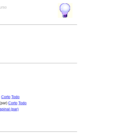
curso
)
Corto
Todo
(par)
Corto
Todo
spinal (par)