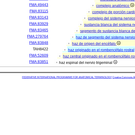
FMA:49443
complejo anatómico
FMA:83115
complejo de porción cardi
FMA:83143
complejo del sistema nervio
FMA:83929
sustancia blanca del sistema n
FMA:83465
segmento de sustancia blanca de
FMA:279764
haz de segmento del sistema nervio
FMA:83848
haz de origen del encéfalo
TAH8422
haz originado en el rombencéfalo rostral
FMA:52609
haz central originado en el rombencéfalo ros
FMA:83851
haz espinal del nervio trigeminal
FEDERATIVE INTERNATIONAL PROGRAMME FOR ANATOMICAL TERMINOLOGY
Creative Commons Attr