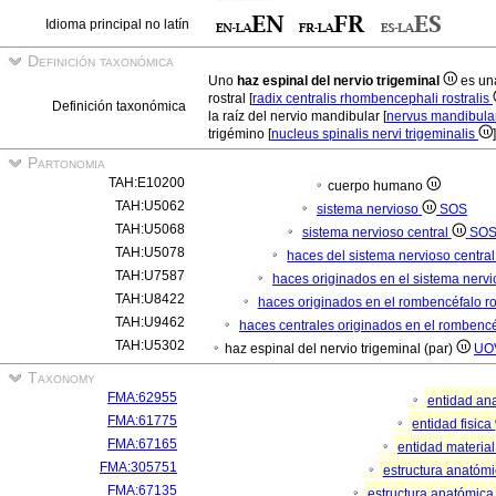
Idioma principal no latín
Definición taxonómica
Uno
haz espinal del nervio trigeminal
es una
rostral [
radix centralis rhombencephali rostralis
Definición taxonómica
la raíz del nervio mandibular [
nervus mandibula
trigémino [
nucleus spinalis nervi trigeminalis
]
Partonomia
TAH:E10200
cuerpo humano
TAH:U5062
sistema nervioso
SOS
TAH:U5068
sistema nervioso central
SO
TAH:U5078
haces del sistema nervioso central
TAH:U7587
haces originados en el sistema nervi
TAH:U8422
haces originados en el rombencéfalo ro
TAH:U9462
haces centrales originados en el rombencéf
TAH:U5302
haz espinal del nervio trigeminal (par)
UO
Taxonomy
FMA:62955
entidad an
FMA:61775
entidad fisica
FMA:67165
entidad materia
FMA:305751
estructura anatóm
FMA:67135
estructura anatómica