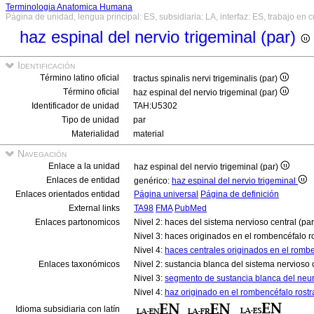
Terminologia Anatomica Humana
Página de unidad, lengua principal: ES, subsidiaria: LA, interfaz: ES, trabajo en 
haz espinal del nervio trigeminal (par)
Identificación
Término latino oficial
tractus spinalis nervi trigeminalis (par)
Término oficial
haz espinal del nervio trigeminal (par)
Identificador de unidad
TAH:U5302
Tipo de unidad
par
Materialidad
material
Navegación
Enlace a la unidad
haz espinal del nervio trigeminal (par)
Enlaces de entidad
genérico:
haz espinal del nervio trigeminal
Enlaces orientados entidad
Página universal
Página de definición
External links
TA98
FMA
PubMed
Enlaces partonomicos
Nivel 2: haces del sistema nervioso central (pa
Nivel 3: haces originados en el rombencéfalo r
Nivel 4:
haces centrales originados en el romben
Enlaces taxonómicos
Nivel 2: sustancia blanca del sistema nervioso 
Nivel 3:
segmento de sustancia blanca del neur
Nivel 4:
haz originado en el rombencéfalo rostr
Idioma subsidiaria con latín