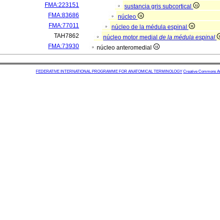
FMA:223151
sustancia gris subcortical
FMA:83686
núcleo
FMA:77011
núcleo de la médula espinal
TAH7862
núcleo motor medial
de la médula espinal
FMA:73930
núcleo anteromedial
FEDERATIVE INTERNATIONAL PROGRAMME FOR ANATOMICAL TERMINOLOGY
Creative Commons Attr