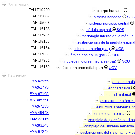
Partonomia
TAH:E10200
cuerpo humano
TAH:U5062
sistema nervioso
SOS
TAH:U5068
sistema nervioso central
TAH:U5138
médula espinal
SOS
TAH:U7984
morfología interna de la médula
TAH:U5157
sustancia gris de la médula espina
TAH:U5164
columna anterior (par)
UOS
TAH:U7861
lámina espinal IX (par)
UOU
TAH:U7862
núcleos motores mediales (par)
VOU
TAH:U5169
núcleo anteromedial (par)
UOV
Taxonomy
FMA:62955
entidad anat
FMA:61775
entidad fisica
FMA:67165
entidad material
FMA:305751
estructura anatómic
FMA:67135
estructura anatómica p
FMA:49443
complejo anatómico
FMA:83115
complejo de porción cardina
FMA:83143
complejo del sistema nervioso
FMA:67242
sustancia gris del sistema nervio