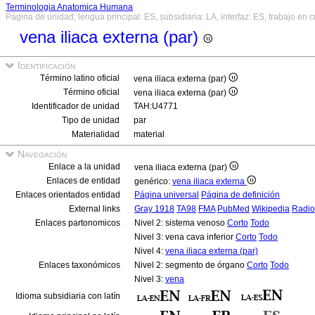
Terminologia Anatomica Humana
Página de unidad, lengua principal: ES, subsidiaria: LA, interfaz: ES, trabajo en 
vena iliaca externa (par)
Identificación
Término latino oficial
vena iliaca externa (par)
Término oficial
vena iliaca externa (par)
Identificador de unidad
TAH:U4771
Tipo de unidad
par
Materialidad
material
Navegación
Enlace a la unidad
vena iliaca externa (par)
Enlaces de entidad
genérico:
vena iliaca externa
Enlaces orientados entidad
Página universal
Página de definición
External links
Gray 1918
TA98
FMA
PubMed
Wikipedia
Radio
Enlaces partonomicos
Nivel 2: sistema venoso
Corto
Todo
Nivel 3: vena cava inferior
Corto
Todo
Nivel 4:
vena iliaca externa (par)
Enlaces taxonómicos
Nivel 2: segmento de órgano
Corto
Todo
Nivel 3:
vena
Idioma subsidiaria con latín