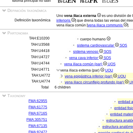
Idioma principal no latín
Definición taxonómica
Uno
vena iliaca externa
es uno división de 
Definición taxonómica
inferioris
] que drena todas las venas del miem
vena ilíaca común [
vena iliaca communis
].
Partonomia
TAH:E10200
cuerpo humano
TAH:U3568
sistema cardiovascular
SOS
TAH:U4418
sistema venoso
SOS
TAH:U4727
vena cava inferior
SOS
TAH:U4744
vena iliaca común (par)
UOS
TAH:U4771
vena iliaca externa (par)
UOU
TAH:U4772
vena epigástrica inferior (par)
UOU
TAH:U4774
vena iliaco circunflejo profundo (par)
U
Total
6 children
Taxonomy
FMA:62955
entidad 
FMA:61775
entidad fis
FMA:67165
entidad mater
FMA:305751
estructura anat
FMA:67135
estructura anatómi
FMA:82472