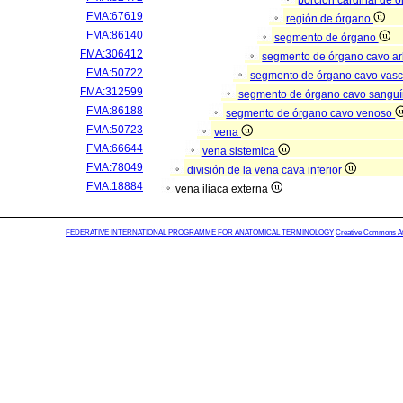
porción cardinal de 
FMA:67619
región de órgano
FMA:86140
segmento de órgano
FMA:306412
segmento de órgano cavo a
FMA:50722
segmento de órgano cavo vasc
FMA:312599
segmento de órgano cavo sangu
FMA:86188
segmento de órgano cavo venoso
FMA:50723
vena
FMA:66644
vena sistemica
FMA:78049
división de la vena cava inferior
FMA:18884
vena iliaca externa
FEDERATIVE INTERNATIONAL PROGRAMME FOR ANATOMICAL TERMINOLOGY
Creative Commons Attr