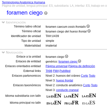
Terminologia Anatomica Humana
Página de unidad, lengua principal: ES, subsidiaria: LA, interfaz: ES, trabajo en 
foramen ciego
Identificación
Término latino oficial
foramen caecum
ossis frontalis
Término oficial
foramen ciego
del hueso frontal
Identificador de unidad
TAH:U439
Tipo de unidad
simple
Materialidad
imaterial
Navegación
Enlace a la unidad
foramen ciego
Enlaces de entidad
genérico:
foramen ciego
Enlaces orientados entidad
Página universal
Página de definición
External links
TA98
FMA
PubMed
Enlaces partonomicos
Nivel 2: huesos del cráneo
Corto
Todo
Nivel 3:
hueso frontal
Enlaces taxonómicos
Nivel 2: conducto anatómico
Corto
Todo
Nivel 3:
conducto craneal
Idioma subsidiaria con latín
Idioma principal no latín