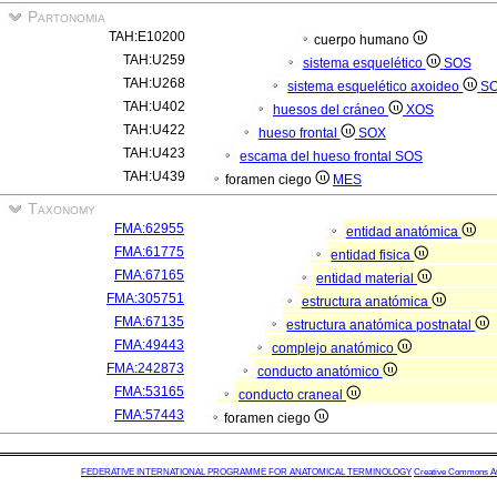
Partonomia
TAH:E10200
cuerpo humano
TAH:U259
sistema esquelético
SOS
TAH:U268
sistema esquelético axoideo
S
TAH:U402
huesos del cráneo
XOS
TAH:U422
hueso frontal
SOX
TAH:U423
escama del hueso frontal
SOS
TAH:U439
foramen ciego
MES
Taxonomy
FMA:62955
entidad anatómica
FMA:61775
entidad fisica
FMA:67165
entidad material
FMA:305751
estructura anatómica
FMA:67135
estructura anatómica postnatal
FMA:49443
complejo anatómico
FMA:242873
conducto anatómico
FMA:53165
conducto craneal
FMA:57443
foramen ciego
FEDERATIVE INTERNATIONAL PROGRAMME FOR ANATOMICAL TERMINOLOGY
Creative Commons Attr