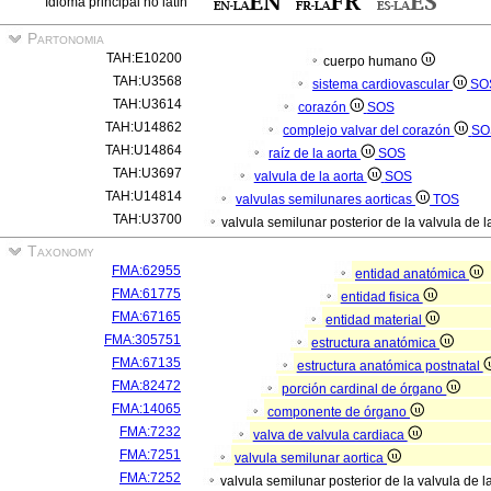
Idioma principal no latín
Partonomia
TAH:E10200
cuerpo humano
TAH:U3568
sistema cardiovascular
SO
TAH:U3614
corazón
SOS
TAH:U14862
complejo valvar del corazón
SO
TAH:U14864
raíz de la aorta
SOS
TAH:U3697
valvula de la aorta
SOS
TAH:U14814
valvulas semilunares aorticas
TOS
TAH:U3700
valvula semilunar posterior de la valvula de l
Taxonomy
FMA:62955
entidad anatómica
FMA:61775
entidad fisica
FMA:67165
entidad material
FMA:305751
estructura anatómica
FMA:67135
estructura anatómica postnatal
FMA:82472
porción cardinal de órgano
FMA:14065
componente de órgano
FMA:7232
valva de valvula cardiaca
FMA:7251
valvula semilunar aortica
FMA:7252
valvula semilunar posterior de la valvula de l