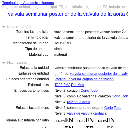
Terminologia Anatomica Humana
Página de unidad, lengua principal: ES, subsidiaria: LA, interfaz: ES, trabajo en 
valvula semilunar posterior de la valvula de la aorta
Identificación
Término latino oficial
valvula semilunaris posterior valvae aortae
Término oficial
valvula semilunar posterior de la valvula de la 
Identificador de unidad
TAH:U3700
Tipo de unidad
simple
Materialidad
material
Navegación
Enlace a la unidad
valvula semilunar posterior de la valvula de la 
Enlaces de entidad
genérico:
valvula semilunar posterior de la valv
Enlaces orientados entidad
Página universal
Página de definición
External links
TA98
FMA
PubMed
Enlaces partonomicos
Nivel 2: corazón
Corto
Todo
Nivel 3: complejo valvar del corazón
Corto
Tod
Nivel 4:
raíz de la aorta
Enlaces taxonómicos
Nivel 2: componente de órgano
Corto
Todo
Nivel 3:
valva de valvula cardiaca
Idioma subsidiaria con latín