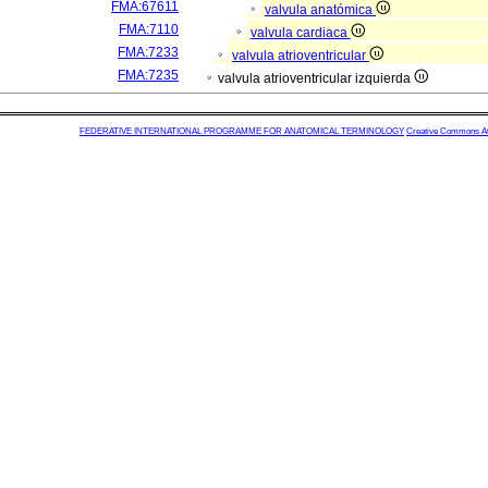
FMA:67611
valvula anatómica
FMA:7110
valvula cardiaca
FMA:7233
valvula atrioventricular
FMA:7235
valvula atrioventricular izquierda
FEDERATIVE INTERNATIONAL PROGRAMME FOR ANATOMICAL TERMINOLOGY
Creative Commons Attr