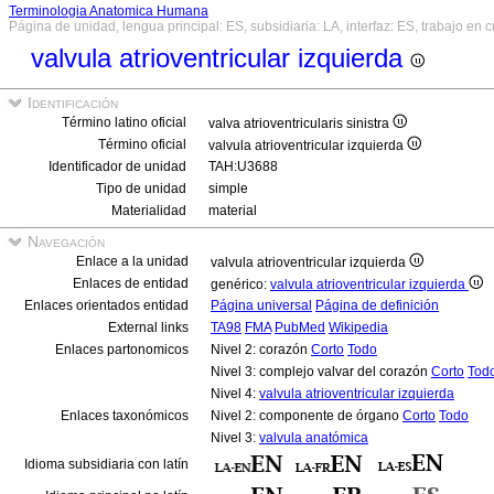
Terminologia Anatomica Humana
Página de unidad, lengua principal: ES, subsidiaria: LA, interfaz: ES, trabajo en 
valvula atrioventricular izquierda
Identificación
Término latino oficial
valva atrioventricularis sinistra
Término oficial
valvula atrioventricular izquierda
Identificador de unidad
TAH:U3688
Tipo de unidad
simple
Materialidad
material
Navegación
Enlace a la unidad
valvula atrioventricular izquierda
Enlaces de entidad
genérico:
valvula atrioventricular izquierda
Enlaces orientados entidad
Página universal
Página de definición
External links
TA98
FMA
PubMed
Wikipedia
Enlaces partonomicos
Nivel 2: corazón
Corto
Todo
Nivel 3: complejo valvar del corazón
Corto
Tod
Nivel 4:
valvula atrioventricular izquierda
Enlaces taxonómicos
Nivel 2: componente de órgano
Corto
Todo
Nivel 3:
valvula anatómica
Idioma subsidiaria con latín