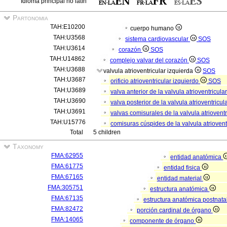
Idioma principal no latín
Partonomia
TAH:E10200
cuerpo humano
TAH:U3568
sistema cardiovascular
SOS
TAH:U3614
corazón
SOS
TAH:U14862
complejo valvar del corazón
SOS
TAH:U3688
valvula atrioventricular izquierda
SOS
TAH:U3687
orificio atrioventricular izquierdo
SOS
TAH:U3689
valva anterior de la valvula atrioventricula
TAH:U3690
valva posterior de la valvula atrioventricu
TAH:U3691
valvas comisurales de la valvula atriovent
TAH:U15776
comisuras cúspides de la valvula atriovent
Total
5 children
Taxonomy
FMA:62955
entidad anatómica
FMA:61775
entidad fisica
FMA:67165
entidad material
FMA:305751
estructura anatómica
FMA:67135
estructura anatómica postnata
FMA:82472
porción cardinal de órgano
FMA:14065
componente de órgano