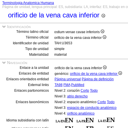
Terminologia Anatomica Humana
Página de unidad, lengua principal: ES, subsidiaria: LA, interfaz: ES, trabajo en 
orificio de la vena cava inferior
Identificación
Término latino oficial
ostium venae cavae inferioris
Término oficial
orificio de la vena cava inferior
Identificador de unidad
TAH:U3653
Tipo de unidad
simple
Materialidad
material
Navegación
Enlace a la unidad
orificio de la vena cava inferior
Enlaces de entidad
genérico:
orificio de la vena cava inferior
Enlaces orientados entidad
Página universal
Página de definición
External links
TA98
FMA
PubMed
Enlaces partonomicos
Nivel 2: corazón
Corto
Todo
Nivel 3:
atrio derecho
Enlaces taxonómicos
Nivel 2: espacio anatómico
Corto
Todo
Nivel 3:
espacio de conducto anatómico
Nivel 4:
orificio anatómico
Idioma subsidiaria con latín