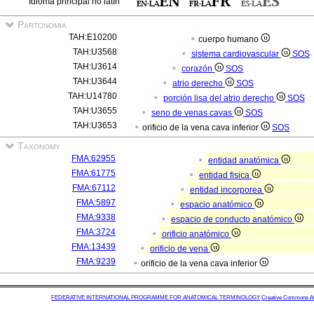
Idioma principal no latín
Partonomia
TAH:E10200
cuerpo humano
TAH:U3568
sistema cardiovascular
SOS
TAH:U3614
corazón
SOS
TAH:U3644
atrio derecho
SOS
TAH:U14780
porción lisa del atrio derecho
SOS
TAH:U3655
seno de venas cavas
SOS
TAH:U3653
orificio de la vena cava inferior
SOS
Taxonomy
FMA:62955
entidad anatómica
FMA:61775
entidad fisica
FMA:67112
entidad incorporea
FMA:5897
espacio anatómico
FMA:9338
espacio de conducto anatómico
FMA:3724
orificio anatómico
FMA:13439
orificio de vena
FMA:9239
orificio de la vena cava inferior
FEDERATIVE INTERNATIONAL PROGRAMME FOR ANATOMICAL TERMINOLOGY
Creative Commons Attr