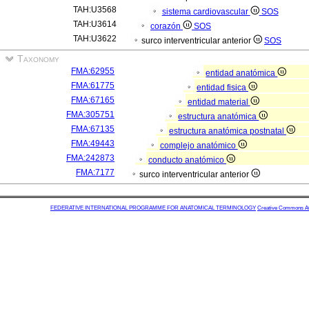
TAH:U3568
sistema cardiovascular
SOS
TAH:U3614
corazón
SOS
TAH:U3622
surco interventricular anterior
SOS
Taxonomy
FMA:62955
entidad anatómica
FMA:61775
entidad fisica
FMA:67165
entidad material
FMA:305751
estructura anatómica
FMA:67135
estructura anatómica postnatal
FMA:49443
complejo anatómico
FMA:242873
conducto anatómico
FMA:7177
surco interventricular anterior
FEDERATIVE INTERNATIONAL PROGRAMME FOR ANATOMICAL TERMINOLOGY
Creative Commons Attr