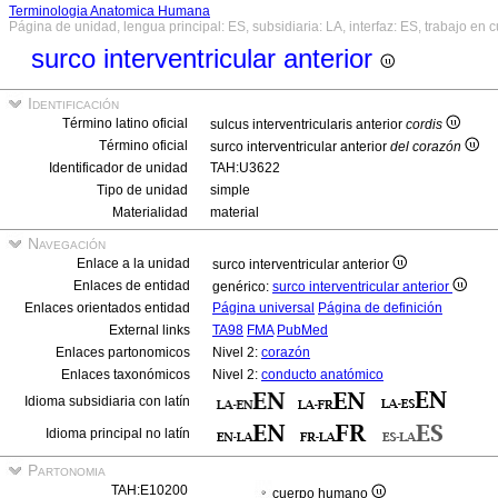
Terminologia Anatomica Humana
Página de unidad, lengua principal: ES, subsidiaria: LA, interfaz: ES, trabajo en 
surco interventricular anterior
Identificación
Término latino oficial
sulcus interventricularis anterior
cordis
Término oficial
surco interventricular anterior
del corazón
Identificador de unidad
TAH:U3622
Tipo de unidad
simple
Materialidad
material
Navegación
Enlace a la unidad
surco interventricular anterior
Enlaces de entidad
genérico:
surco interventricular anterior
Enlaces orientados entidad
Página universal
Página de definición
External links
TA98
FMA
PubMed
Enlaces partonomicos
Nivel 2:
corazón
Enlaces taxonómicos
Nivel 2:
conducto anatómico
Idioma subsidiaria con latín
Idioma principal no latín
Partonomia
TAH:E10200
cuerpo humano