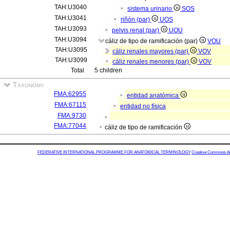
TAH:U3040
sistema urinario
SOS
TAH:U3041
riñón (par)
UOS
TAH:U3093
pelvis renal (par)
UOU
TAH:U3094
cáliz de tipo de ramificación (par)
VOU
TAH:U3095
cáliz renales mayores (par)
VOV
TAH:U3099
cáliz renales menores (par)
VOV
Total
5 children
Taxonomy
FMA:62955
entidad anatómica
FMA:67115
entidad no física
FMA:9730
FMA:77044
cáliz de tipo de ramificación
FEDERATIVE INTERNATIONAL PROGRAMME FOR ANATOMICAL TERMINOLOGY
Creative Commons Attr