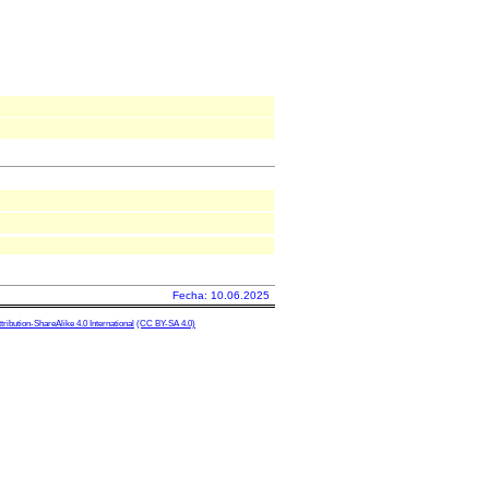
Fecha: 10.06.2025
ibution-ShareAlike 4.0 International
(CC BY-SA 4.0)