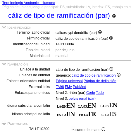
Terminologia Anatomica Humana
Página de unidad, lengua principal: ES, subsidiaria: LA, interfaz: ES, trabajo en 
cáliz de tipo de ramificación (par)
Identificación
Término latino oficial
calices typi dendritici (par)
Término oficial
cáliz de tipo de ramificación (par)
Identificador de unidad
TAH:U3094
Tipo de unidad
par de junto
Materialidad
material
Navegación
Enlace a la unidad
cáliz de tipo de ramificación (par)
Enlaces de entidad
genérico:
cáliz de tipo de ramificación
Enlaces orientados entidad
Página universal
Página de definición
External links
TA98
FMA
PubMed
Enlaces partonomicos
Nivel 2: riñón (par)
Corto
Todo
Nivel 3:
pelvis renal (par)
Idioma subsidiaria con latín
Idioma principal no latín
Partonomia
TAH:E10200
cuerpo humano