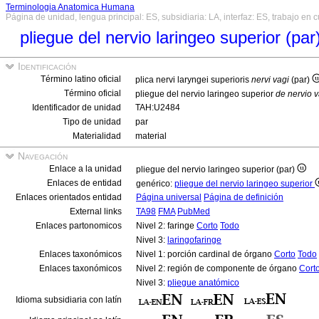
Terminologia Anatomica Humana
Página de unidad, lengua principal: ES, subsidiaria: LA, interfaz: ES, trabajo en 
pliegue del nervio laringeo superior (par
Identificación
Término latino oficial
plica nervi laryngei superioris
nervi vagi
(par)
Término oficial
pliegue del nervio laringeo superior
de nervio 
Identificador de unidad
TAH:U2484
Tipo de unidad
par
Materialidad
material
Navegación
Enlace a la unidad
pliegue del nervio laringeo superior (par)
Enlaces de entidad
genérico:
pliegue del nervio laringeo superior
Enlaces orientados entidad
Página universal
Página de definición
External links
TA98
FMA
PubMed
Enlaces partonomicos
Nivel 2: faringe
Corto
Todo
Nivel 3:
laringofaringe
Enlaces taxonómicos
Nivel 1: porción cardinal de órgano
Corto
Todo
Enlaces taxonómicos
Nivel 2: región de componente de órgano
Cort
Nivel 3:
pliegue anatómico
Idioma subsidiaria con latín