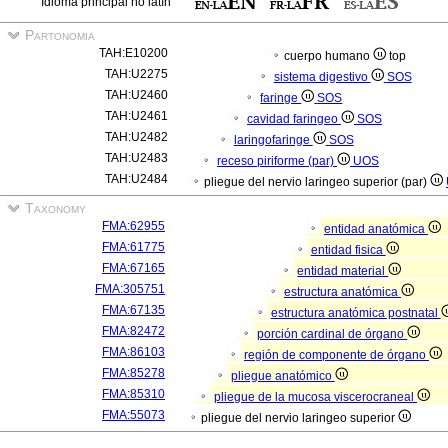
Idioma principal no latín
Partonomia
TAH:E10200
cuerpo humano
top
TAH:U2275
sistema digestivo
SOS
TAH:U2460
faringe
SOS
TAH:U2461
cavidad faringeo
SOS
TAH:U2482
laringofaringe
SOS
TAH:U2483
receso piriforme (par)
UOS
TAH:U2484
pliegue del nervio laringeo superior (par)
Taxonomy
FMA:62955
entidad anatómica
FMA:61775
entidad fisica
FMA:67165
entidad material
FMA:305751
estructura anatómica
FMA:67135
estructura anatómica postnatal
FMA:82472
porción cardinal de órgano
FMA:86103
región de componente de órgano
FMA:85278
pliegue anatómico
FMA:85310
pliegue de la mucosa viscerocraneal
FMA:55073
pliegue del nervio laringeo superior