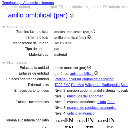
Terminologia Anatomica Humana
Página de unidad, lengua principal: ES, subsidiaria: LA, interfaz: ES, trabajo en 
anillo ombilical (par)
Identificación
Término latino oficial
anulus umbilicalis (par)
Término oficial
anillo ombilical (par)
Identificador de unidad
TAH:U1896
Tipo de unidad
par
Materialidad
material
Navegación
Enlace a la unidad
anillo ombilical (par)
Enlaces de entidad
genérico:
anillo ombilical
Enlaces orientados entidad
Página universal
Página de definición
External links
TA98
FMA
PubMed
Wikipedia
Radiopedia
Scie
Enlaces partonomicos
Nivel 2: porción abdominal del sistema muscul
Nivel 3:
músculos del abdomen
Enlaces taxonómicos
Nivel 2: espacio anatómico
Corto
Todo
Nivel 3:
espacio de conducto anatómico
Nivel 4:
orificio anatómico
Idioma subsidiaria con latín