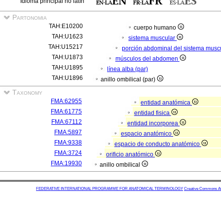
Idioma principal no latín
Partonomia
TAH:E10200
cuerpo humano
TAH:U1623
sistema muscular
TAH:U15217
porción abdominal del sistema musc
TAH:U1873
músculos del abdomen
TAH:U1895
línea alba (par)
TAH:U1896
anillo ombilical (par)
Taxonomy
FMA:62955
entidad anatómica
FMA:61775
entidad fisica
FMA:67112
entidad incorporea
FMA:5897
espacio anatómico
FMA:9338
espacio de conducto anatómico
FMA:3724
orificio anatómico
FMA:19930
anillo ombilical
FEDERATIVE INTERNATIONAL PROGRAMME FOR ANATOMICAL TERMINOLOGY
Creative Commons Attr