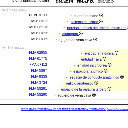
Idioma principal no latín
Partonomia
TAH:E10200
cuerpo humano
TAH:U1623
sistema muscular
TAH:U15216
porción torácica del sistema muscular
TAH:U1856
diafragma
TAH:U1869
agujero de vena cava
Taxonomy
FMA:62955
entidad anatómica
FMA:61775
entidad fisica
FMA:67112
entidad incorporea
FMA:5897
espacio anatómico
FMA:9338
espacio de conducto anatómico
FMA:3724
orificio anatómico
FMA:58291
espacio de la palabra tercero
FMA:58290
agujero de vena cava
FEDERATIVE INTERNATIONAL PROGRAMME FOR ANATOMICAL TERMINOLOGY
Creative Commons Attr