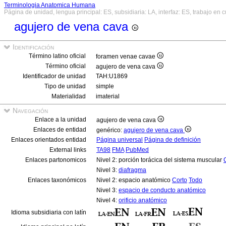
Terminologia Anatomica Humana
Página de unidad, lengua principal: ES, subsidiaria: LA, interfaz: ES, trabajo en 
agujero de vena cava
Identificación
Término latino oficial
foramen venae cavae
Término oficial
agujero de vena cava
Identificador de unidad
TAH:U1869
Tipo de unidad
simple
Materialidad
imaterial
Navegación
Enlace a la unidad
agujero de vena cava
Enlaces de entidad
genérico:
agujero de vena cava
Enlaces orientados entidad
Página universal
Página de definición
External links
TA98
FMA
PubMed
Enlaces partonomicos
Nivel 2: porción torácica del sistema muscular
Nivel 3:
diafragma
Enlaces taxonómicos
Nivel 2: espacio anatómico
Corto
Todo
Nivel 3:
espacio de conducto anatómico
Nivel 4:
orificio anatómico
Idioma subsidiaria con latín