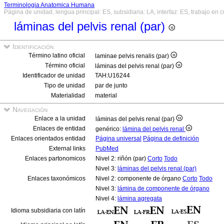
Terminologia Anatomica Humana
Página de unidad, lengua principal: ES, subsidiaria: LA, interfaz: ES, trabajo en 
láminas del pelvis renal (par)
Identificación
Término latino oficial
laminae pelvis renalis (par)
Término oficial
láminas del pelvis renal (par)
Identificador de unidad
TAH:U16244
Tipo de unidad
par de junto
Materialidad
material
Navegación
Enlace a la unidad
láminas del pelvis renal (par)
Enlaces de entidad
genérico:
lámina del pelvis renal
Enlaces orientados entidad
Página universal
Página de definición
External links
PubMed
Enlaces partonomicos
Nivel 2: riñón (par)
Corto
Todo
Nivel 3:
láminas del pelvis renal (par)
Enlaces taxonómicos
Nivel 2: componente de órgano
Corto
Todo
Nivel 3:
lámina de componente de órgano
Nivel 4:
lámina agregata
Idioma subsidiaria con latín