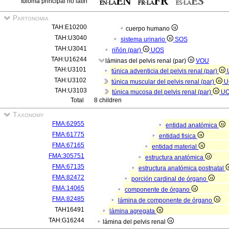
Idioma principal no latín
Partonomia
TAH:E10200
cuerpo humano
TAH:U3040
sistema urinario
SOS
TAH:U3041
riñón (par)
UOS
TAH:U16244
láminas del pelvis renal (par)
VOU
TAH:U3101
túnica adventicia del pelvis renal (par)
TAH:U3102
túnica muscular del pelvis renal (par)
U
TAH:U3103
túnica mucosa del pelvis renal (par)
U
Total
8 children
Taxonomy
FMA:62955
entidad anatómica
FMA:61775
entidad fisica
FMA:67165
entidad material
FMA:305751
estructura anatómica
FMA:67135
estructura anatómica postnatal
FMA:82472
porción cardinal de órgano
FMA:14065
componente de órgano
FMA:82485
lámina de componente de órgano
TAH16491
lámina agregata
TAH:G16244
lámina del pelvis renal