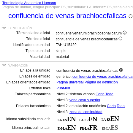
Terminologia Anatomica Humana
Página de unidad, lengua principal: ES, subsidiaria: LA, interfaz: ES, trabajo en 
confluencia de venas brachiocefalicas
Identificación
Término latino oficial
confluens venarum brachiocephalicarum
Término oficial
confluencia de venas brachiocefalicas
Identificador de unidad
TAH:U15429
Tipo de unidad
simple
Materialidad
material
Navegación
Enlace a la unidad
confluencia de venas brachiocefalicas
Enlaces de entidad
genérico:
confluencia de venas brachiocefalic
Enlaces orientados entidad
Página universal
Página de definición
External links
PubMed
Enlaces partonomicos
Nivel 2: sistema venoso
Corto
Todo
Nivel 3:
vena cava superior
Enlaces taxonómicos
Nivel 2: articulación anatómica
Corto
Todo
Nivel 3:
zona de continuidad
Idioma subsidiaria con latín
Idioma principal no latín