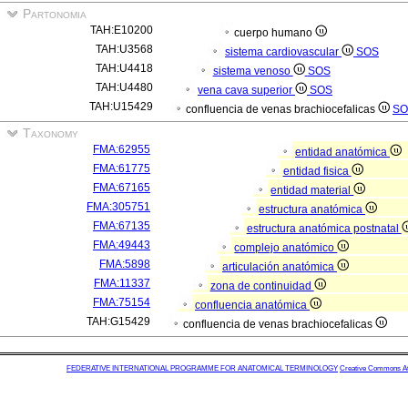
Partonomia
TAH:E10200
cuerpo humano
TAH:U3568
sistema cardiovascular
SOS
TAH:U4418
sistema venoso
SOS
TAH:U4480
vena cava superior
SOS
TAH:U15429
confluencia de venas brachiocefalicas
SO
Taxonomy
FMA:62955
entidad anatómica
FMA:61775
entidad fisica
FMA:67165
entidad material
FMA:305751
estructura anatómica
FMA:67135
estructura anatómica postnatal
FMA:49443
complejo anatómico
FMA:5898
articulación anatómica
FMA:11337
zona de continuidad
FMA:75154
confluencia anatómica
TAH:G15429
confluencia de venas brachiocefalicas
FEDERATIVE INTERNATIONAL PROGRAMME FOR ANATOMICAL TERMINOLOGY
Creative Commons Attr