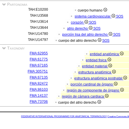
Partonomia
TAH:E10200
cuerpo humano
TAH:U3568
sistema cardiovascular
SOS
TAH:U3614
corazón
SOS
TAH:U3644
atrio derecho
SOS
TAH:U14780
porción lisa del atrio derecho
SOS
TAH:U14797
cuerpo del atrio derecho
SOS
Taxonomy
FMA:62955
entidad anatómica
FMA:61775
entidad fisica
FMA:67165
entidad material
FMA:305751
estructura anatómica
FMA:67135
estructura anatómica postnatal
FMA:82472
porción cardinal de órgano
FMA:86103
región de componente de órgano
FMA:14137
región de cámara cardiaca
FMA:73706
cuerpo del atrio derecho
FEDERATIVE INTERNATIONAL PROGRAMME FOR ANATOMICAL TERMINOLOGY
Creative Commons Attr