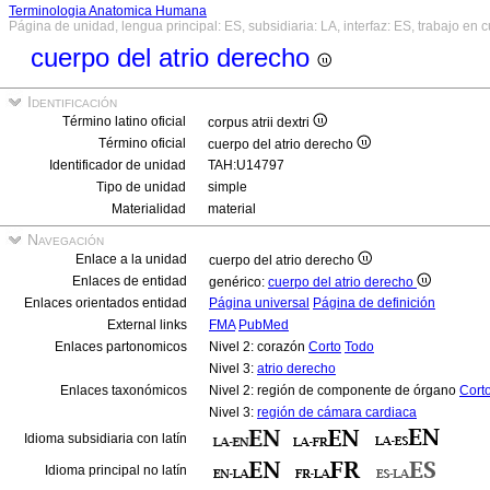
Terminologia Anatomica Humana
Página de unidad, lengua principal: ES, subsidiaria: LA, interfaz: ES, trabajo en 
cuerpo del atrio derecho
Identificación
Término latino oficial
corpus atrii dextri
Término oficial
cuerpo del atrio derecho
Identificador de unidad
TAH:U14797
Tipo de unidad
simple
Materialidad
material
Navegación
Enlace a la unidad
cuerpo del atrio derecho
Enlaces de entidad
genérico:
cuerpo del atrio derecho
Enlaces orientados entidad
Página universal
Página de definición
External links
FMA
PubMed
Enlaces partonomicos
Nivel 2: corazón
Corto
Todo
Nivel 3:
atrio derecho
Enlaces taxonómicos
Nivel 2: región de componente de órgano
Cort
Nivel 3:
región de cámara cardiaca
Idioma subsidiaria con latín
Idioma principal no latín