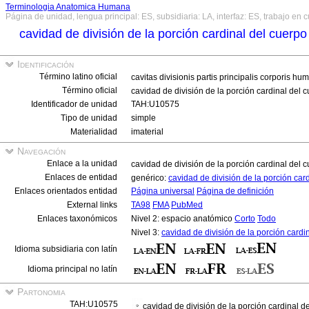
Terminologia Anatomica Humana
Página de unidad, lengua principal: ES, subsidiaria: LA, interfaz: ES, trabajo en 
cavidad de división de la porción cardinal del cuer
Identificación
Término latino oficial
cavitas divisionis partis principalis corporis hu
Término oficial
cavidad de división de la porción cardinal de
Identificador de unidad
TAH:U10575
Tipo de unidad
simple
Materialidad
imaterial
Navegación
Enlace a la unidad
cavidad de división de la porción cardinal de
Enlaces de entidad
genérico:
cavidad de división de la porción ca
Enlaces orientados entidad
Página universal
Página de definición
External links
TA98
FMA
PubMed
Enlaces taxonómicos
Nivel 2: espacio anatómico
Corto
Todo
Nivel 3:
cavidad de división de la porción card
Idioma subsidiaria con latín
Idioma principal no latín
Partonomia
TAH:U10575
cavidad de división de la porción cardinal