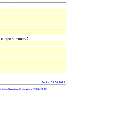
del cuerpo humano
Fecha: 03.08.2023
ibution-ShareAlike 4.0 International
(CC BY-SA 4.0)