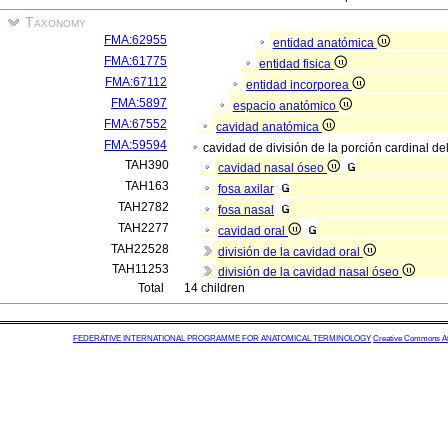
Taxonomy
FMA:62955
entidad anatómica
FMA:61775
entidad fisica
FMA:67112
entidad incorporea
FMA:5897
espacio anatómico
FMA:67552
cavidad anatómica
FMA:59594
cavidad de división de la porción cardinal 
TAH390
cavidad nasal óseo
TAH163
fosa axilar
TAH2782
fosa nasal
TAH2277
cavidad oral
TAH22528
división de la cavidad oral
TAH11253
división de la cavidad nasal óseo
Total
14 children
FEDERATIVE INTERNATIONAL PROGRAMME FOR ANATOMICAL TERMINOLOGY
Creative Commons Attr