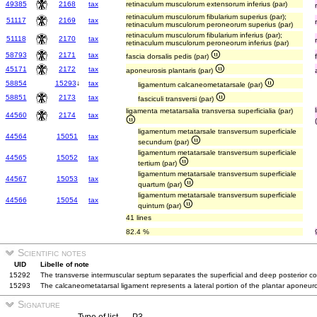
49385
2168
tax
retinaculum musculorum extensorum inferius (par)
retinaculum musculorum fibularium superius (par);
51117
2169
tax
retinaculum musculorum peroneorum superius (par)
retinaculum musculorum fibularium inferius (par);
51118
2170
tax
retinaculum musculorum peroneorum inferius (par)
58793
2171
tax
fascia dorsalis pedis (par)
45171
2172
tax
aponeurosis plantaris (par)
58854
15293
↓
tax
ligamentum calcaneometatarsale (par)
58851
2173
tax
fasciculi transversi (par)
ligamenta metatarsalia transversa superficialia (par)
44560
2174
tax
ligamentum metatarsale transversum superficiale
44564
15051
tax
secundum (par)
ligamentum metatarsale transversum superficiale
44565
15052
tax
tertium (par)
ligamentum metatarsale transversum superficiale
44567
15053
tax
quartum (par)
ligamentum metatarsale transversum superficiale
44566
15054
tax
quintum (par)
41 lines
82.4 %
Scientific notes
UID
Libelle of note
15292
The transverse intermuscular septum separates the superficial and deep posterior c
15293
The calcaneometatarsal ligament represents a lateral portion of the plantar aponeuro
Signature