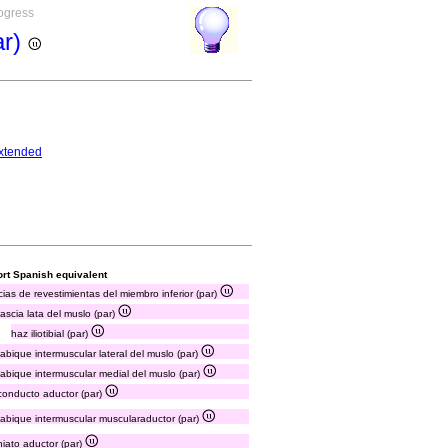
rogress
ar)
xtended
rt Spanish equivalent
cias de revestimientas del miembro inferior (par)
fascia lata del muslo (par)
haz iliotibial (par)
tabique intermuscular lateral del muslo (par)
tabique intermuscular medial del muslo (par)
conducto aductor (par)
tabique intermuscular muscularaductor (par)
hiato aductor (par)