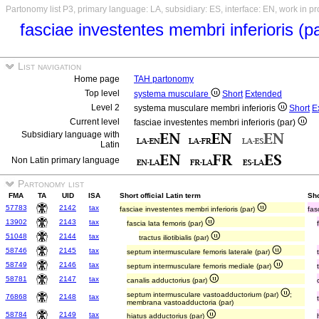
Partonomy list P3, primary language: LA, subsidiary: ES, interface: EN, work in p
fasciae investentes membri inferioris (p
List navigation
Home page
TAH partonomy
Top level
systema musculare
Short
Extended
Level 2
systema musculare membri inferioris
Short
E
Current level
fasciae investentes membri inferioris (par)
Subsidiary language with
Latin
Non Latin primary language
Partonomy list
FMA
TA
UID
ISA
Short official Latin term
Sho
57783
2142
tax
fasciae investentes membri inferioris (par)
fas
13902
2143
tax
fascia lata femoris (par)
51048
2144
tax
tractus iliotibialis (par)
58746
2145
tax
septum intermusculare femoris laterale (par)
58749
2146
tax
septum intermusculare femoris mediale (par)
58781
2147
tax
canalis adductorius (par)
septum intermusculare vastoadductorium (par)
;
76868
2148
tax
membrana vastoadductoria (par)
58784
2149
tax
hiatus adductorius (par)