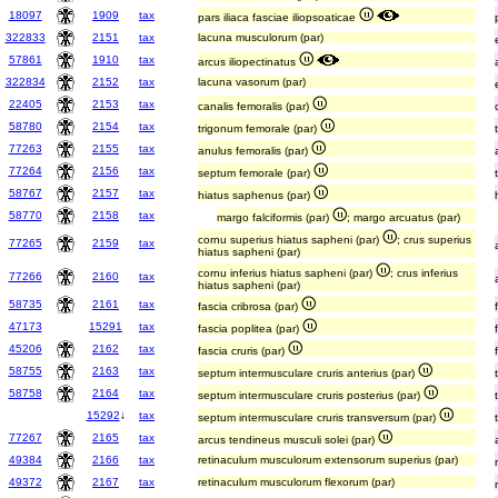
18097
1909
tax
pars iliaca fasciae iliopsoaticae
322833
2151
tax
lacuna musculorum (par)
57861
1910
tax
arcus iliopectinatus
322834
2152
tax
lacuna vasorum (par)
22405
2153
tax
canalis femoralis (par)
58780
2154
tax
trigonum femorale (par)
77263
2155
tax
anulus femoralis (par)
77264
2156
tax
septum femorale (par)
58767
2157
tax
hiatus saphenus (par)
58770
2158
tax
margo falciformis (par)
; margo arcuatus (par)
cornu superius hiatus sapheni (par)
; crus superius
77265
2159
tax
hiatus sapheni (par)
cornu inferius hiatus sapheni (par)
; crus inferius
77266
2160
tax
hiatus sapheni (par)
58735
2161
tax
fascia cribrosa (par)
47173
15291
tax
fascia poplitea (par)
45206
2162
tax
fascia cruris (par)
58755
2163
tax
septum intermusculare cruris anterius (par)
58758
2164
tax
septum intermusculare cruris posterius (par)
15292
↓
tax
septum intermusculare cruris transversum (par)
77267
2165
tax
arcus tendineus musculi solei (par)
49384
2166
tax
retinaculum musculorum extensorum superius (par)
49372
2167
tax
retinaculum musculorum flexorum (par)