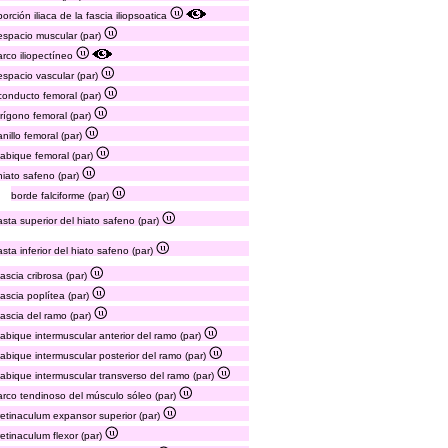
porción iliaca de la fascia iliopsoatica
espacio muscular (par)
arco iliopectíneo
espacio vascular (par)
conducto femoral (par)
trígono femoral (par)
anillo femoral (par)
tabique femoral (par)
hiato safeno (par)
borde falciforme (par)
asta superior del hiato safeno (par)
asta inferior del hiato safeno (par)
fascia cribrosa (par)
fascia poplítea (par)
fascia del ramo (par)
tabique intermuscular anterior del ramo (par)
tabique intermuscular posterior del ramo (par)
tabique intermuscular transverso del ramo (par)
arco tendinoso del músculo sóleo (par)
retinaculum expansor superior (par)
retinaculum flexor (par)