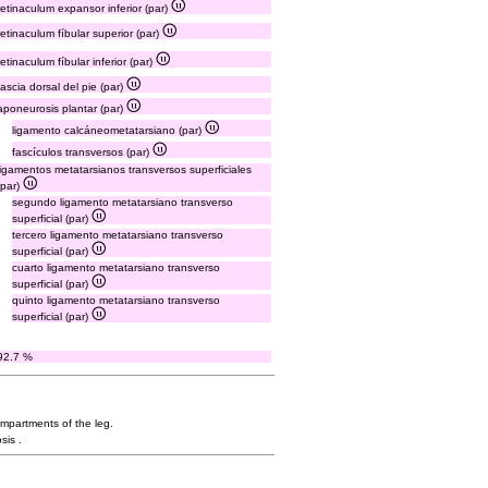
retinaculum expansor inferior (par)
retinaculum fíbular superior (par)
retinaculum fíbular inferior (par)
fascia dorsal del pie (par)
aponeurosis plantar (par)
ligamento calcáneometatarsiano (par)
fascículos transversos (par)
ligamentos metatarsianos transversos superficiales
(par)
segundo ligamento metatarsiano transverso
superficial (par)
tercero ligamento metatarsiano transverso
superficial (par)
cuarto ligamento metatarsiano transverso
superficial (par)
quinto ligamento metatarsiano transverso
superficial (par)
92.7 %
ompartments of the leg.
sis .