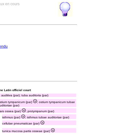
aux en cours
endu
e Latin officiel court
 auditiva (par); tuba auditoria (par)
stium tympanicum (par)
; ostium tympanicum tubae
uditoriae (par)
ars ossea (par)
; protympanum (par)
isthmus (par)
; isthmus tubae auditoriae (par)
cellulae pneumaticae (par)
tunica mucosa partis osseae (par)