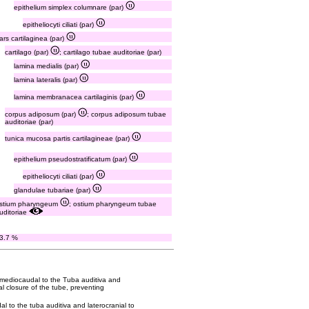
epithelium simplex columnare (par)
epitheliocyti ciliati (par)
ars cartilaginea (par)
cartilago (par)
; cartilago tubae auditoriae (par)
lamina medialis (par)
lamina lateralis (par)
lamina membranacea cartilaginis (par)
corpus adiposum (par)
; corpus adiposum tubae
auditoriae (par)
tunica mucosa partis cartilagineae (par)
epithelium pseudostratificatum (par)
epitheliocyti ciliati (par)
glandulae tubariae (par)
stium pharyngeum
; ostium pharyngeum tubae
uditoriae
3.7 %
 mediocaudal to the Tuba auditiva and
mal closure of the tube, preventing
 to the tuba auditiva and laterocranial to