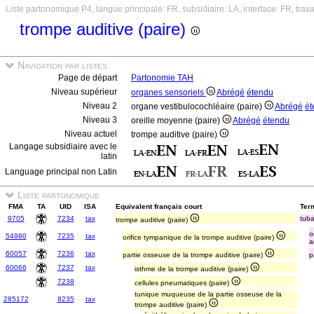
Liste partonomique P4, langue principale: FR, subsidiaire: LA, interface: FR, trav
trompe auditive (paire)
Navigation par listes
Page de départ
Partonomie TAH
Niveau supérieur
organes sensoriels
Abrégé
étendu
Niveau 2
organe vestibulocochléaire (paire)
Abrégé
ét
Niveau 3
oreille moyenne (paire)
Abrégé
étendu
Niveau actuel
trompe auditive (paire)
Langage subsidiaire avec le
latin
Language principal non Latin
Liste partonomique
FMA
TA
UID
ISA
Equivalent français court
Term
9705
7234
tax
tuba
trompe auditive (paire)
o
54980
7235
tax
orifice tympanique de la trompe auditive (paire)
a
60057
7236
tax
partie osseuse de la trompe auditive (paire)
p
60066
7237
tax
isthme de la trompe auditive (paire)
7238
cellules pneumatiques (paire)
tunique muqueuse de la partie osseuse de la
285172
8235
tax
trompe auditive (paire)