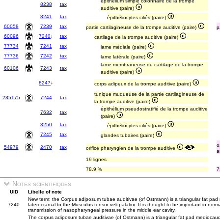
épithélium simple colonnaire de la trompe
8238
tax
auditive (paire)
8241
tax
épithéliocytes ciliés (paire)
60058
7239
tax
partie cartilagineuse de la trompe auditive (paire)
p
60096
7240
↓
tax
cartilage de la trompe auditive (paire)
77734
7241
tax
lame médiale (paire)
77736
7242
tax
lame latérale (paire)
lame membraneuse du cartilage de la trompe
60106
7243
tax
auditive (paire)
8247
↓
corps adipeux de la trompe auditive (paire)
tunique muqueuse de la partie cartilagineuse de
285175
7244
tax
la trompe auditive (paire)
épithélium pseudostratifié de la trompe auditive
7632
tax
(paire)
8250
tax
épithéliocytes ciliés (paire)
7245
tax
glandes tubaires (paire)
o
54979
2470
tax
orifice pharyngien de la trompe auditive
a
19 lignes
78.9 %
7
Notes scientifiques
UID
Libelle of note
New term; the Corpus adiposum tubae auditivae (of Ostmann) is a triangular fat pad
7240
laterocranial to the Musculus tensor veli palatini. It is thought to be important in nor
transmission of nasopharyngeal pressure in the middle ear cavity.
The corpus adiposum tubae auditivae (of Ostmann) is a triangular fat pad mediocaudal