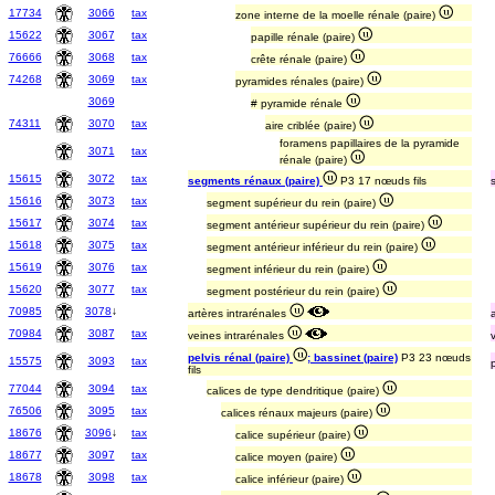
17734
3066
tax
zone interne de la moelle rénale (paire)
15622
3067
tax
papille rénale (paire)
76666
3068
tax
crête rénale (paire)
74268
3069
tax
pyramides rénales (paire)
3069
# pyramide rénale
74311
3070
tax
aire criblée (paire)
foramens papillaires de la pyramide
3071
tax
rénale (paire)
15615
3072
tax
segments rénaux (paire)
P3 17 nœuds fils
15616
3073
tax
segment supérieur du rein (paire)
15617
3074
tax
segment antérieur supérieur du rein (paire)
15618
3075
tax
segment antérieur inférieur du rein (paire)
15619
3076
tax
segment inférieur du rein (paire)
15620
3077
tax
segment postérieur du rein (paire)
70985
3078
↓
artères intrarénales
70984
3087
tax
veines intrarénales
pelvis rénal (paire)
; bassinet (paire)
P3 23 nœuds
15575
3093
tax
fils
77044
3094
tax
calices de type dendritique (paire)
76506
3095
tax
calices rénaux majeurs (paire)
18676
3096
↓
tax
calice supérieur (paire)
18677
3097
tax
calice moyen (paire)
18678
3098
tax
calice inférieur (paire)