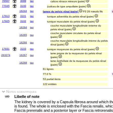
76507
3099
tax
calices rénaux mineurs (paire)
77045
3100
tax
(calices de type ampullaire (paire)
)
16244
tax
lames du pelvis rénal (paire)
P3 26 nœuds fils
17913
3101
tax
tunique adventitia du pelvis rénal (paire)
17925
3102
tax
tunique musculaire du pelvis rénal (paire)
couche musculaire longitudinale externe du
16264
tax
pelvis rénal (paire)
couche musculaire circulaire du pelvis rénal
16265
tax
(paire)
couche musculaire longitudinale interne du pelvis
16266
tax
rénal (paire)
17931
3103
tax
tunique muqueuse du pelvis rénal (paire)
lame propre de la muqueuse du pelvis rénal
263274
16267
tax
(paire)
lame épithéliale de la muqueuse du pelvis rénal
16268
tax
(paire)
61 lignes
77.0 %
53 partial items
122 entities
Notes scientifiques
Libelle of note
UID
The kidney is covered by a Capsula fibrosa around which th
is found. The whole is enclosed with the Fascia renalis, whic
Fascia prerenalis and a posterior layer or Fascia retrorenal