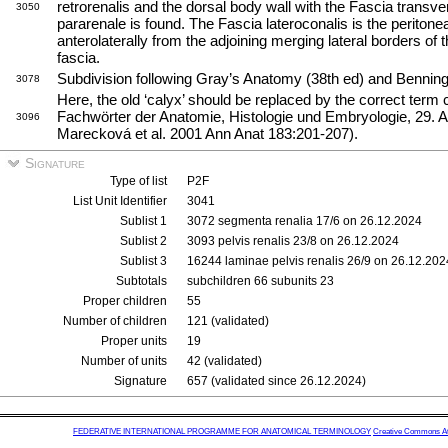
retrorenalis and the dorsal body wall with the Fascia transv
3050
pararenale is found. The Fascia lateroconalis is the peritone
anterolaterally from the adjoining merging lateral borders of 
fascia.
Subdivision following Gray’s Anatomy (38th ed) and Benningh
3078
Here, the old ‘calyx’ should be replaced by the correct term c
Fachwörter der Anatomie, Histologie und Embryologie, 29. 
3096
Marecková et al. 2001 Ann Anat 183:201-207).
Signature
Type of list
P2F
List Unit Identifier
3041
Sublist 1
3072 segmenta renalia 17/6 on 26.12.2024
Sublist 2
3093 pelvis renalis 23/8 on 26.12.2024
Sublist 3
16244 laminae pelvis renalis 26/9 on 26.12.202
Subtotals
subchildren 66 subunits 23
Proper children
55
Number of children
121 (validated)
Proper units
19
Number of units
42 (validated)
Signature
657 (validated since 26.12.2024)
FEDERATIVE INTERNATIONAL PROGRAMME FOR ANATOMICAL TERMINOLOGY
Creative Commons Attr