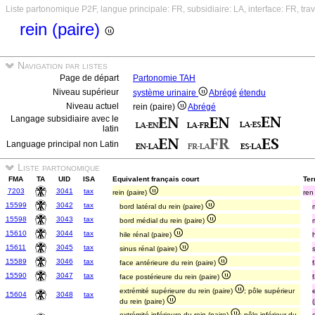
Liste partonomique P2F, langue principale: FR, subsidiaire: LA, interface: FR, tr
rein (paire)
Navigation par listes
Page de départ
Partonomie TAH
Niveau supérieur
système urinaire
Abrégé
étendu
Niveau actuel
rein (paire)
Abrégé
Langage subsidiaire avec le
latin
Language principal non Latin
Liste partonomique
FMA
TA
UID
ISA
Equivalent français court
Ter
7203
3041
tax
rein (paire)
ren
15599
3042
tax
bord latéral du rein (paire)
15598
3043
tax
bord médial du rein (paire)
15610
3044
tax
hile rénal (paire)
15611
3045
tax
sinus rénal (paire)
15589
3046
tax
face antérieure du rein (paire)
15590
3047
tax
face postérieure du rein (paire)
extrémité supérieure du rein (paire)
; pôle supérieur
15604
3048
tax
du rein (paire)
extrémité inférieure du rein (paire)
; pôle inférieur du