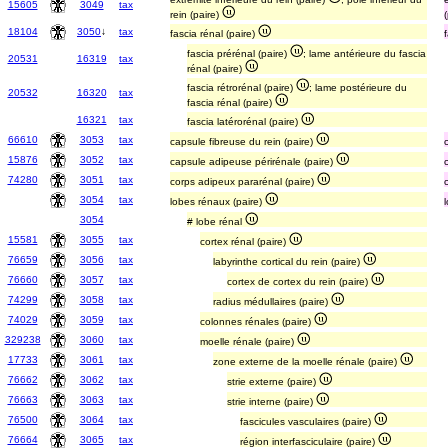
15605
3049
tax
rein (paire)
18104
3050
↓
tax
fascia rénal (paire)
fascia prérénal (paire)
; lame antérieure du fascia
20531
16319
tax
rénal (paire)
fascia rétrorénal (paire)
; lame postérieure du
20532
16320
tax
fascia rénal (paire)
16321
tax
fascia latérorénal (paire)
66610
3053
tax
capsule fibreuse du rein (paire)
15876
3052
tax
capsule adipeuse périrénale (paire)
74280
3051
tax
corps adipeux pararénal (paire)
3054
tax
lobes rénaux (paire)
3054
# lobe rénal
15581
3055
tax
cortex rénal (paire)
76659
3056
tax
labyrinthe cortical du rein (paire)
76660
3057
tax
cortex de cortex du rein (paire)
74299
3058
tax
radius médullaires (paire)
74029
3059
tax
colonnes rénales (paire)
329238
3060
tax
moelle rénale (paire)
17733
3061
tax
zone externe de la moelle rénale (paire)
76662
3062
tax
strie externe (paire)
76663
3063
tax
strie interne (paire)
76500
3064
tax
fascicules vasculaires (paire)
76664
3065
tax
région interfasciculaire (paire)