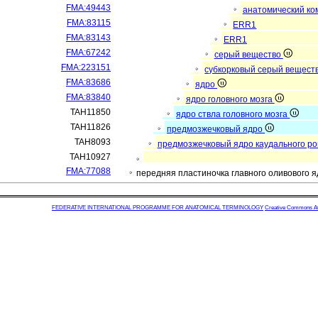
FMA:49443
анатомический ко
FMA:83115
ERR1
FMA:83143
ERR1
FMA:67242
серый вещество
FMA:223151
субкорковый серый вещест
FMA:83686
ядро
FMA:83840
ядро головного мозга
TAH11850
ядро ствла головного мозга
TAH11826
предмозжечковый ядро
TAH8093
предмозжечковый ядро каудального р
TAH10927
FMA:77088
передняя пластиночка главного оливового 
FEDERATIVE INTERNATIONAL PROGRAMME FOR ANATOMICAL TERMINOLOGY
Creative Commons Attr