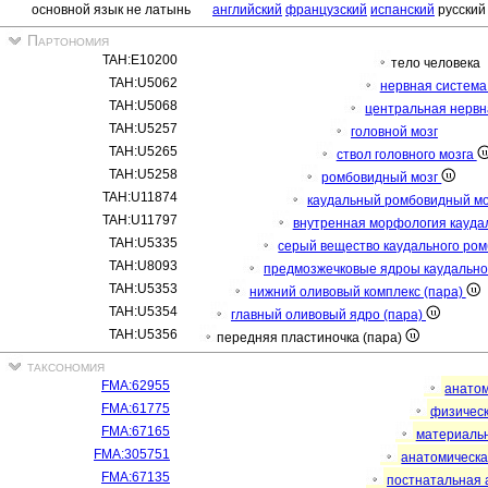
основной язык не латынь
английский
французский
испанский
русский
Партономия
TAH:E10200
тело человека
TAH:U5062
нервная систем
TAH:U5068
центральная нерв
TAH:U5257
головной мозг
TAH:U5265
ствол головного мозга
TAH:U5258
ромбовидный мозг
TAH:U11874
каудальный ромбовидный м
TAH:U11797
внутренная морфология кауда
TAH:U5335
серый вещество каудального ро
TAH:U8093
предмозжечковые ядроы каудально
TAH:U5353
нижний оливовый комплекс (пара)
TAH:U5354
главный оливовый ядро (пара)
TAH:U5356
передняя пластиночка (пара)
таксономия
FMA:62955
анато
FMA:61775
физичес
FMA:67165
материаль
FMA:305751
анатомическа
FMA:67135
постнатальная 