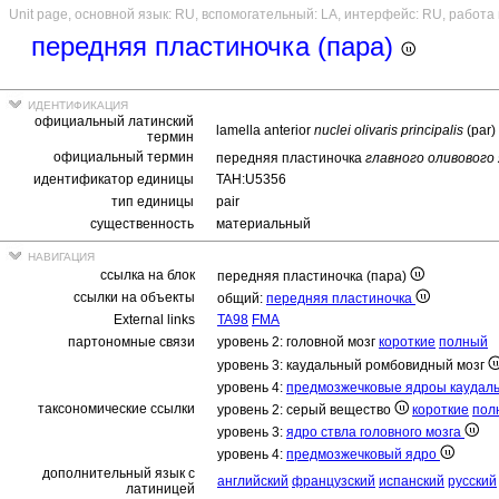
Unit page, основной язык: RU, вспомогательный: LA, интерфейс: RU, работа
передняя пластиночка (пара)
идентификация
официальный латинский
lamella anterior
nuclei olivaris principalis
(par)
термин
официальный термин
передняя пластиночка
главного оливового
идентификатор единицы
TAH:U5356
тип единицы
pair
существенность
материальный
навигация
ссылка на блок
передняя пластиночка (пара)
ссылки на объекты
общий:
передняя пластиночка
External links
TA98
FMA
партономные связи
уровень 2: головной мозг
короткие
полный
уровень 3: каудальный ромбовидный мозг
уровень 4:
предмозжечковые ядроы каудаль
таксономические ссылки
уровень 2: серый вещество
короткие
пол
уровень 3:
ядро ствла головного мозга
уровень 4:
предмозжечковый ядро
дополнительный язык с
английский
французский
испанский
русский
латиницей