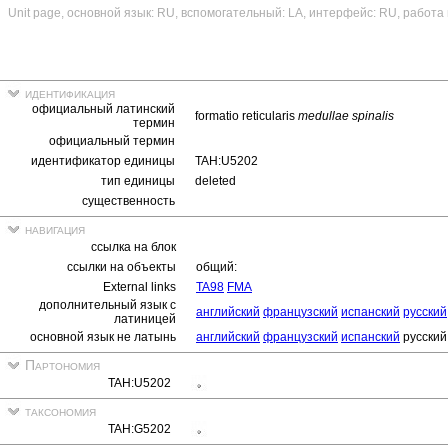
Unit page, основной язык: RU, вспомогательный: LA, интерфейс: RU, работа
идентификация
официальный латинский
formatio reticularis
medullae spinalis
термин
официальный термин
идентификатор единицы
TAH:U5202
тип единицы
deleted
существенность
навигация
ссылка на блок
ссылки на объекты
общий:
External links
TA98
FMA
дополнительный язык с
английский
французский
испанский
русский
латиницей
основной язык не латынь
английский
французский
испанский
русский
Партономия
TAH:U5202
таксономия
TAH:G5202