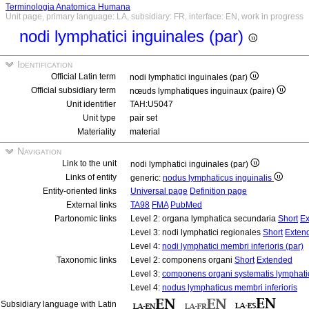
Terminologia Anatomica Humana
Unit page, primary language: LA, subsidiary: FR, interface: EN, work in progress
nodi lymphatici inguinales (par)
Identification
Official Latin term
nodi lymphatici inguinales (par)
Official subsidiary term
nœuds lymphatiques inguinaux (paire)
Unit identifier
TAH:U5047
Unit type
pair set
Materiality
material
Navigation
Link to the unit
nodi lymphatici inguinales (par)
Links of entity
generic:
nodus lymphaticus inguinalis
Entity-oriented links
Universal page
Definition page
External links
TA98
FMA
PubMed
Partonomic links
Level 2: organa lymphatica secundaria
Short
Ex
Level 3: nodi lymphatici regionales
Short
Exten
Level 4:
nodi lymphatici membri inferioris (par)
Taxonomic links
Level 2: componens organi
Short
Extended
Level 3:
componens organi systematis lymphati
Level 4:
nodus lymphaticus membri inferioris
Subsidiary language with Latin