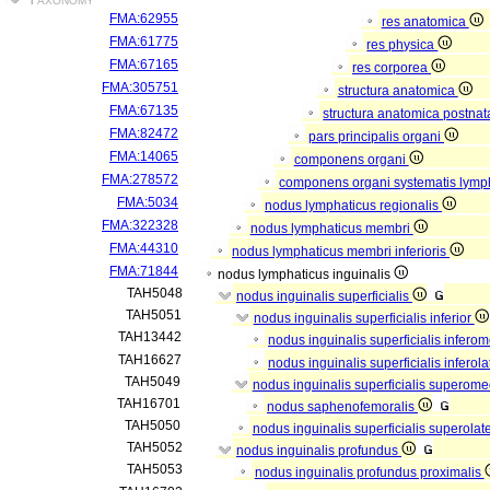
FMA:62955
res anatomica
FMA:61775
res physica
FMA:67165
res corporea
FMA:305751
structura anatomica
FMA:67135
structura anatomica postnat
FMA:82472
pars principalis organi
FMA:14065
componens organi
FMA:278572
componens organi systematis lymp
FMA:5034
nodus lymphaticus regionalis
FMA:322328
nodus lymphaticus membri
FMA:44310
nodus lymphaticus membri inferioris
FMA:71844
nodus lymphaticus inguinalis
TAH5048
nodus inguinalis superficialis
TAH5051
nodus inguinalis superficialis inferior
TAH13442
nodus inguinalis superficialis infero
TAH16627
nodus inguinalis superficialis inferola
TAH5049
nodus inguinalis superficialis superome
TAH16701
nodus saphenofemoralis
TAH5050
nodus inguinalis superficialis superolat
TAH5052
nodus inguinalis profundus
TAH5053
nodus inguinalis profundus proximalis