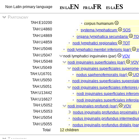
Non Latin primary language
Partonomy
TAH:E10200
corpus humanum
TAH:U4860
systema lymphaticum
SOS
TAH:U4869
organa lymphatica secundaria
TO
TAH:U4859
nodi lymphatici regionales
TOT
TAH:U5046
nodi lymphatici membri inferioris (par)
i
TAH:U5047
nodi lymphatici inguinales (par)
VOV
TAH:U5048
nodi inguinales superficiales (par)
VOV
TAH:U5049
nodi inguinales superficiales superome
TAH:U16701
nodus saphenofemoralis (par)
UO
TAH:U5050
nodi inguinales superficiales superolat
TAH:U5051
nodi inguinales superficiales inferiores
TAH:U13442
nodi inguinales superficiales infero
TAH:U16627
nodi inguinales superficiales inferola
TAH:U5052
nodi inguinales profundi (par)
VOV
TAH:U5053
nodus inguinalis profundus proximalis 
TAH:U5054
nodus inguinalis profundus intermedius
TAH:U5055
nodus inguinalis profundus distalis (pa
Total
12 children
Taxonomy