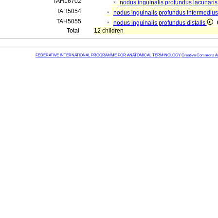
TAH16702
nodus inguinalis profundus lacunari
TAH5054
nodus inguinalis profundus intermediu
TAH5055
nodus inguinalis profundus distalis
Total
12 children
FEDERATIVE INTERNATIONAL PROGRAMME FOR ANATOMICAL TERMINOLOGY
Creative Commons Attr