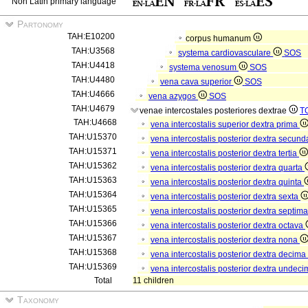
Non Latin primary language
Partonomy
TAH:E10200
corpus humanum
TAH:U3568
systema cardiovasculare
SOS
TAH:U4418
systema venosum
SOS
TAH:U4480
vena cava superior
SOS
TAH:U4666
vena azygos
SOS
TAH:U4679
venae intercostales posteriores dextrae
T
TAH:U4668
vena intercostalis superior dextra prima
TAH:U15370
vena intercostalis posterior dextra secun
TAH:U15371
vena intercostalis posterior dextra tertia
TAH:U15362
vena intercostalis posterior dextra quarta
TAH:U15363
vena intercostalis posterior dextra quinta
TAH:U15364
vena intercostalis posterior dextra sexta
TAH:U15365
vena intercostalis posterior dextra septim
TAH:U15366
vena intercostalis posterior dextra octava
TAH:U15367
vena intercostalis posterior dextra nona
TAH:U15368
vena intercostalis posterior dextra decima
TAH:U15369
vena intercostalis posterior dextra undec
Total
11 children
Taxonomy