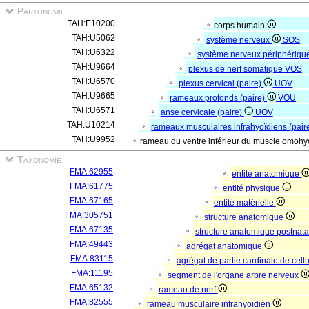
Partonomie
TAH:E10200
corps humain
TAH:U5062
système nerveux
SOS
TAH:U6322
système nerveux périphériqu
TAH:U9664
plexus de nerf somatique
VOS
TAH:U6570
plexus cervical (paire)
UOV
TAH:U9665
rameaux profonds (paire)
VOU
TAH:U6571
anse cervicale (paire)
UOV
TAH:U10214
rameaux musculaires infrahyoïdiens (pair
TAH:U9952
rameau du ventre inférieur du muscle omohyo
Taxonomie
FMA:62955
entité anatomique
FMA:61775
entité physique
FMA:67165
entité matérielle
FMA:305751
structure anatomique
FMA:67135
structure anatomique postnat
FMA:49443
agrégat anatomique
FMA:83115
agrégat de partie cardinale de cell
FMA:11195
segment de l'organe arbre nerveux
FMA:65132
rameau de nerf
FMA:82555
rameau musculaire infrahyoïdien