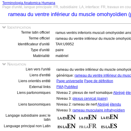
Terminologia Anatomica Humana
Page d'unité, langue principale: FR, subsidiaire: LA, interface: FR, travaux en cou
rameau du ventre inférieur du muscle omohyoïdien (
Identification
Terme latin officiel
ramus ventris inferioris musculi omohyoidei
ans
Terme officiel
rameau du ventre inférieur du muscle omohyoï
Identificateur d'unité
TAH:U9952
Type d'unité
paire
Matérialité
matériel
Navigation
Lien vers l'unité
rameau du ventre inférieur du muscle omohyoï
Liens d'entité
générique:
rameau du ventre inférieur du mus
Liens orientés entité
Page universelle
Page de définition
External links
FMA
PubMed
Liens partonomiques
Niveau 2: plexus de nerf somatique
Abrégé
ét
Niveau 3:
plexus cervical (paire)
Liens taxonomiques
Niveau 2: rameau de nerf
Abrégé
étendu
Niveau 3:
rameau musculaire infrahyoïdien
Langage subsidiaire avec le
latin
Language principal non Latin