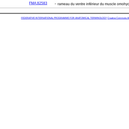
FMA:82583
rameau du ventre inférieur du muscle omohy
FEDERATIVE INTERNATIONAL PROGRAMME FOR ANATOMICAL TERMINOLOGY
Creative Commons Attr