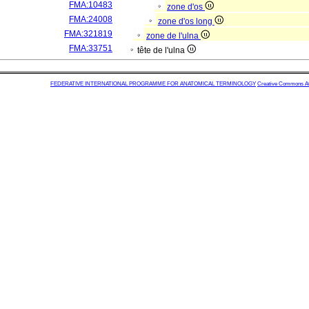
FMA:10483
zone d'os
FMA:24008
zone d'os long
FMA:321819
zone de l'ulna
FMA:33751
tête de l'ulna
FEDERATIVE INTERNATIONAL PROGRAMME FOR ANATOMICAL TERMINOLOGY
Creative Commons Attr