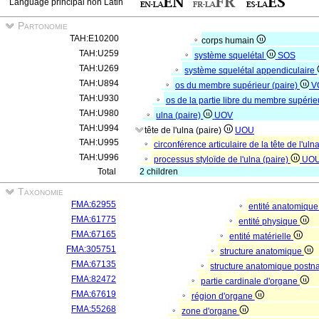
Language principal non Latin
Partonomie
TAH:E10200
corps humain
TAH:U259
système squelétal
SOS
TAH:U269
système squelétal appendiculaire
TAH:U894
os du membre supérieur (paire)
V
TAH:U930
os de la partie libre du membre supérie
TAH:U980
ulna (paire)
UOV
TAH:U994
tête de l'ulna (paire)
UOU
TAH:U995
circonférence articulaire de la tête de l'uln
TAH:U996
processus styloïde de l'ulna (paire)
UO
Total
2 children
Taxonomie
FMA:62955
entité anatomiqu
FMA:61775
entité physique
FMA:67165
entité matérielle
FMA:305751
structure anatomique
FMA:67135
structure anatomique postn
FMA:82472
partie cardinale d'organe
FMA:67619
région d'organe
FMA:55268
zone d'organe