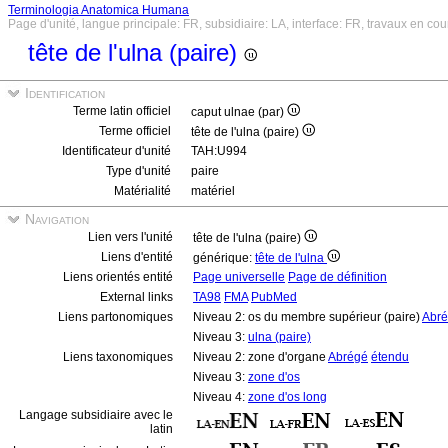
Terminologia Anatomica Humana
Page d'unité, langue principale: FR, subsidiaire: LA, interface: FR, travaux en cou
tête de l'ulna (paire)
Identification
Terme latin officiel
caput ulnae (par)
Terme officiel
tête de l'ulna (paire)
Identificateur d'unité
TAH:U994
Type d'unité
paire
Matérialité
matériel
Navigation
Lien vers l'unité
tête de l'ulna (paire)
Liens d'entité
générique:
tête de l'ulna
Liens orientés entité
Page universelle
Page de définition
External links
TA98
FMA
PubMed
Liens partonomiques
Niveau 2: os du membre supérieur (paire)
Abr
Niveau 3:
ulna (paire)
Liens taxonomiques
Niveau 2: zone d'organe
Abrégé
étendu
Niveau 3:
zone d'os
Niveau 4:
zone d'os long
Langage subsidiaire avec le
latin