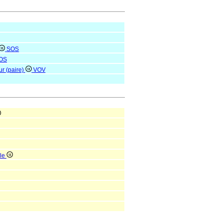
SOS
OS
ur (paire)
VOV
ale