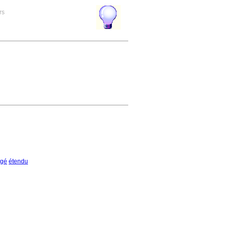
rs
égé
étendu