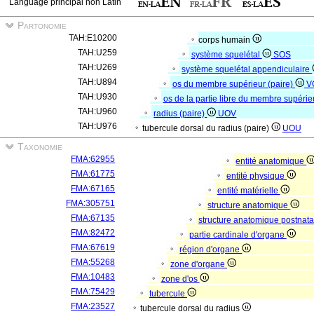
Language principal non Latin
Partonomie
TAH:E10200
corps humain
TAH:U259
système squelétal
SOS
TAH:U269
système squelétal appendiculaire
TAH:U894
os du membre supérieur (paire)
V
TAH:U930
os de la partie libre du membre supérie
TAH:U960
radius (paire)
UOV
TAH:U976
tubercule dorsal du radius (paire)
UOU
Taxonomie
FMA:62955
entité anatomique
FMA:61775
entité physique
FMA:67165
entité matérielle
FMA:305751
structure anatomique
FMA:67135
structure anatomique postnat
FMA:82472
partie cardinale d'organe
FMA:67619
région d'organe
FMA:55268
zone d'organe
FMA:10483
zone d'os
FMA:75429
tubercule
FMA:23527
tubercule dorsal du radius