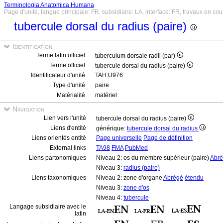
Terminologia Anatomica Humana
Page d'unité, langue principale: FR, subsidiaire: LA, interface: FR, travaux en cou
tubercule dorsal du radius (paire)
Identification
Terme latin officiel
tuberculum dorsale radii (par)
Terme officiel
tubercule dorsal du radius (paire)
Identificateur d'unité
TAH:U976
Type d'unité
paire
Matérialité
matériel
Navigation
Lien vers l'unité
tubercule dorsal du radius (paire)
Liens d'entité
générique:
tubercule dorsal du radius
Liens orientés entité
Page universelle
Page de définition
External links
TA98
FMA
PubMed
Liens partonomiques
Niveau 2: os du membre supérieur (paire)
Abr
Niveau 3:
radius (paire)
Liens taxonomiques
Niveau 2: zone d'organe
Abrégé
étendu
Niveau 3:
zone d'os
Niveau 4:
tubercule
Langage subsidiaire avec le
latin