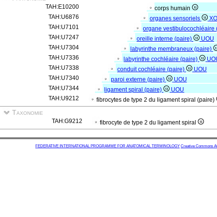
TAH:E10200
corps humain
TAH:U6876
organes sensoriels
X
TAH:U7101
organe vestibulocochléaire 
TAH:U7247
oreille interne (paire)
UOU
TAH:U7304
labyrinthe membraneux (paire)
TAH:U7336
labyrinthe cochléaire (paire)
UO
TAH:U7338
conduit cochléaire (paire)
UOU
TAH:U7340
paroi externe (paire)
UOU
TAH:U7344
ligament spiral (paire)
UOU
TAH:U9212
fibrocytes de type 2 du ligament spiral (paire)
Taxonomie
TAH:G9212
fibrocyte de type 2 du ligament spiral
FEDERATIVE INTERNATIONAL PROGRAMME FOR ANATOMICAL TERMINOLOGY
Creative Commons Attr