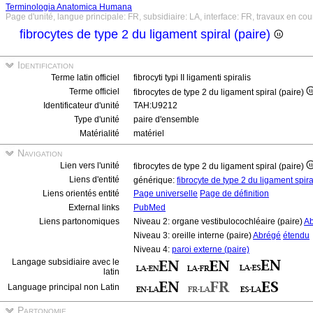
Terminologia Anatomica Humana
Page d'unité, langue principale: FR, subsidiaire: LA, interface: FR, travaux en cou
fibrocytes de type 2 du ligament spiral (paire)
Identification
Terme latin officiel
fibrocyti typi II ligamenti spiralis
Terme officiel
fibrocytes de type 2 du ligament spiral (paire)
Identificateur d'unité
TAH:U9212
Type d'unité
paire d'ensemble
Matérialité
matériel
Navigation
Lien vers l'unité
fibrocytes de type 2 du ligament spiral (paire)
Liens d'entité
générique:
fibrocyte de type 2 du ligament spir
Liens orientés entité
Page universelle
Page de définition
External links
PubMed
Liens partonomiques
Niveau 2: organe vestibulocochléaire (paire)
A
Niveau 3: oreille interne (paire)
Abrégé
étendu
Niveau 4:
paroi externe (paire)
Langage subsidiaire avec le
latin
Language principal non Latin
Partonomie