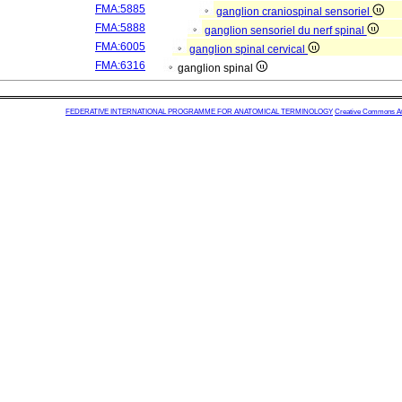
FMA:5885
ganglion craniospinal sensoriel
FMA:5888
ganglion sensoriel du nerf spinal
FMA:6005
ganglion spinal cervical
FMA:6316
ganglion spinal
FEDERATIVE INTERNATIONAL PROGRAMME FOR ANATOMICAL TERMINOLOGY
Creative Commons Attr