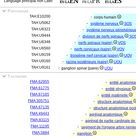
Language principal non Latin
Partonomie
TAH:E10200
corps humain
TAH:U5062
système nerveux
SOS
TAH:U6322
système nerveux périphériqu
TAH:U9444
division de nerfs spinaux
SO
TAH:U6348
nerfs spinaux (paire)
VOS
TAH:U6560
nerfs cervicaux (paire)
VOV
TAH:U9159
troisième nerf cervical (paire)
UOV
TAH:U9160
racine postérieure (paire)
UOU
TAH:U9161
ganglion spinal (paire)
UOU
Taxonomie
FMA:62955
entité anatomi
FMA:61775
entité physique
FMA:67165
entité matérielle
FMA:305751
structure anatomique
FMA:67135
structure anatomique pos
FMA:49443
agrégat anatomique
FMA:83115
agrégat de partie cardinale de
FMA:11195
segment de l'organe arbre nerv
FMA:5884
ganglion