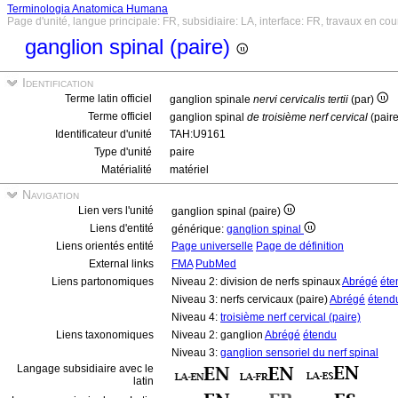
Terminologia Anatomica Humana
Page d'unité, langue principale: FR, subsidiaire: LA, interface: FR, travaux en cou
ganglion spinal (paire)
Identification
Terme latin officiel
ganglion spinale
nervi cervicalis tertii
(par)
Terme officiel
ganglion spinal
de troisième nerf cervical
(pair
Identificateur d'unité
TAH:U9161
Type d'unité
paire
Matérialité
matériel
Navigation
Lien vers l'unité
ganglion spinal (paire)
Liens d'entité
générique:
ganglion spinal
Liens orientés entité
Page universelle
Page de définition
External links
FMA
PubMed
Liens partonomiques
Niveau 2: division de nerfs spinaux
Abrégé
éte
Niveau 3: nerfs cervicaux (paire)
Abrégé
étend
Niveau 4:
troisième nerf cervical (paire)
Liens taxonomiques
Niveau 2: ganglion
Abrégé
étendu
Niveau 3:
ganglion sensoriel du nerf spinal
Langage subsidiaire avec le
latin