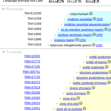
Language principal non Latin
Partonomie
TAH:E10200
corps humain
TAH:U259
système squelétal
SOS
TAH:U269
système squelétal appendiculaire
TAH:U894
os du membre supérieur (paire)
V
TAH:U895
ceinture pectorale (paire)
UOV
TAH:U896
scapula (paire)
UOU
TAH:U916
tubercule infraglénoïde (paire)
UOU
Taxonomie
FMA:62955
entité anatomi
FMA:61775
entité physique
FMA:67165
entité matérielle
FMA:305751
structure anatomique
FMA:67135
structure anatomique pos
FMA:82472
partie cardinale d'organe
FMA:67619
région d'organe
FMA:55268
zone d'organe
FMA:10483
zone d'os
FMA:24010
zone d'os plat
FMA:13451
zone de la scapula