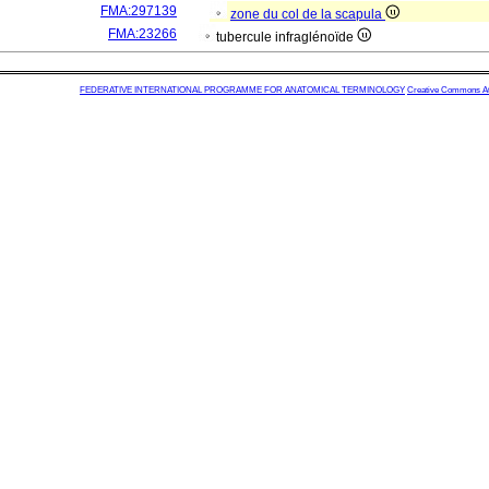
FMA:297139
zone du col de la scapula
FMA:23266
tubercule infraglénoïde
FEDERATIVE INTERNATIONAL PROGRAMME FOR ANATOMICAL TERMINOLOGY
Creative Commons Attr