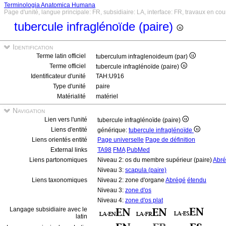
Terminologia Anatomica Humana
Page d'unité, langue principale: FR, subsidiaire: LA, interface: FR, travaux en cou
tubercule infraglénoïde (paire)
Identification
Terme latin officiel
tuberculum infraglenoideum (par)
Terme officiel
tubercule infraglénoïde (paire)
Identificateur d'unité
TAH:U916
Type d'unité
paire
Matérialité
matériel
Navigation
Lien vers l'unité
tubercule infraglénoïde (paire)
Liens d'entité
générique:
tubercule infraglénoïde
Liens orientés entité
Page universelle
Page de définition
External links
TA98
FMA
PubMed
Liens partonomiques
Niveau 2: os du membre supérieur (paire)
Abr
Niveau 3:
scapula (paire)
Liens taxonomiques
Niveau 2: zone d'organe
Abrégé
étendu
Niveau 3:
zone d'os
Niveau 4:
zone d'os plat
Langage subsidiaire avec le
latin