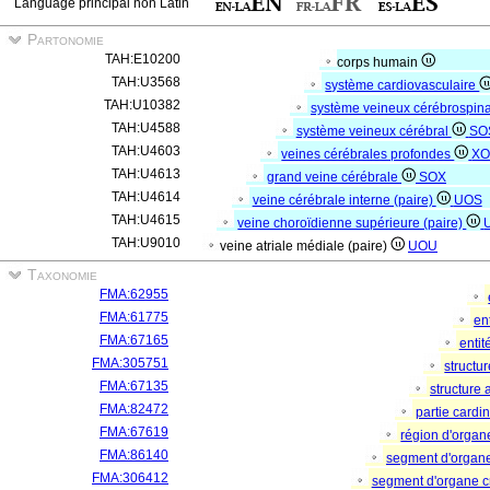
Language principal non Latin
Partonomie
TAH:E10200
corps humain
TAH:U3568
système cardiovasculaire
TAH:U10382
système veineux cérébrospin
TAH:U4588
système veineux cérébral
SO
TAH:U4603
veines cérébrales profondes
XO
TAH:U4613
grand veine cérébrale
SOX
TAH:U4614
veine cérébrale interne (paire)
UOS
TAH:U4615
veine choroïdienne supérieure (paire)
TAH:U9010
veine atriale médiale (paire)
UOU
Taxonomie
FMA:62955
FMA:61775
en
FMA:67165
entit
FMA:305751
structu
FMA:67135
structure
FMA:82472
partie cardi
FMA:67619
région d'orga
FMA:86140
segment d'organ
FMA:306412
segment d'organe c