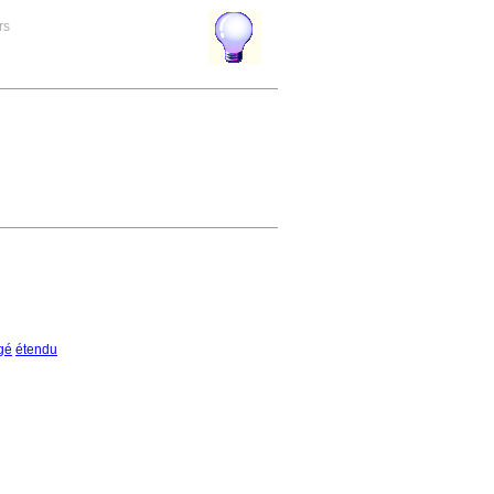
rs
gé
étendu