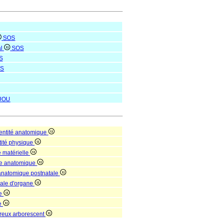
SOS
al
SOS
S
S
UOU
entité anatomique
tité physique
é matérielle
re anatomique
 anatomique postnatale
nale d'organe
ne
e
reux arborescent