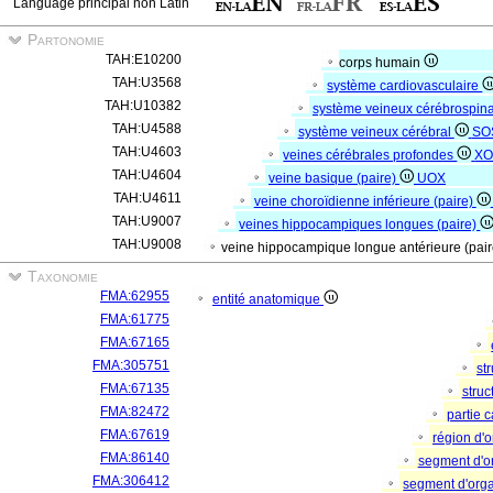
Language principal non Latin
Partonomie
TAH:E10200
corps humain
TAH:U3568
système cardiovasculaire
TAH:U10382
système veineux cérébrospin
TAH:U4588
système veineux cérébral
SO
TAH:U4603
veines cérébrales profondes
XO
TAH:U4604
veine basique (paire)
UOX
TAH:U4611
veine choroïdienne inférieure (paire)
TAH:U9007
veines hippocampiques longues (paire)
TAH:U9008
veine hippocampique longue antérieure (pai
Taxonomie
FMA:62955
entité anatomique
FMA:61775
FMA:67165
FMA:305751
st
FMA:67135
stru
FMA:82472
partie 
FMA:67619
région d'
FMA:86140
segment d'
FMA:306412
segment d'org