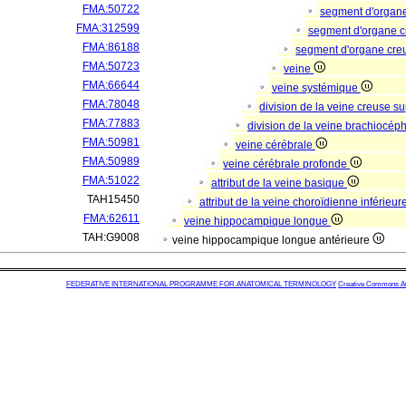
FMA:50722
segment d'organe
FMA:312599
segment d'organe 
FMA:86188
segment d'organe cre
FMA:50723
veine
FMA:66644
veine systémique
FMA:78048
division de la veine creuse s
FMA:77883
division de la veine brachiocép
FMA:50981
veine cérébrale
FMA:50989
veine cérébrale profonde
FMA:51022
attribut de la veine basique
TAH15450
attribut de la veine choroïdienne inférieur
FMA:62611
veine hippocampique longue
TAH:G9008
veine hippocampique longue antérieure
FEDERATIVE INTERNATIONAL PROGRAMME FOR ANATOMICAL TERMINOLOGY
Creative Commons Attr