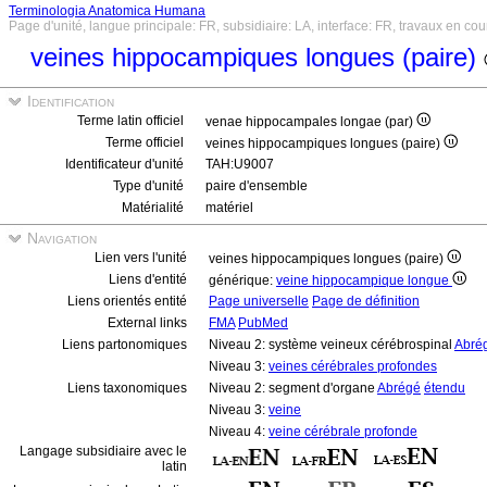
Terminologia Anatomica Humana
Page d'unité, langue principale: FR, subsidiaire: LA, interface: FR, travaux en cou
veines hippocampiques longues (paire)
Identification
Terme latin officiel
venae hippocampales longae (par)
Terme officiel
veines hippocampiques longues (paire)
Identificateur d'unité
TAH:U9007
Type d'unité
paire d'ensemble
Matérialité
matériel
Navigation
Lien vers l'unité
veines hippocampiques longues (paire)
Liens d'entité
générique:
veine hippocampique longue
Liens orientés entité
Page universelle
Page de définition
External links
FMA
PubMed
Liens partonomiques
Niveau 2: système veineux cérébrospinal
Abré
Niveau 3:
veines cérébrales profondes
Liens taxonomiques
Niveau 2: segment d'organe
Abrégé
étendu
Niveau 3:
veine
Niveau 4:
veine cérébrale profonde
Langage subsidiaire avec le
latin