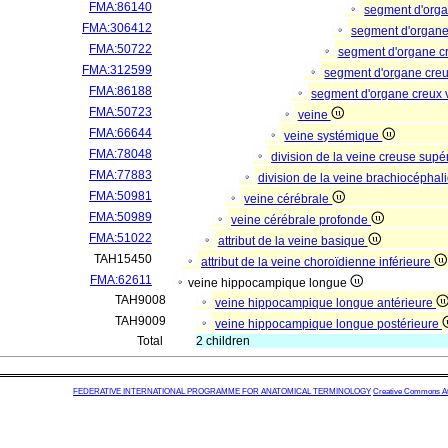
FMA:86140
segment d'org
FMA:306412
segment d'organe
FMA:50722
segment d'organe c
FMA:312599
segment d'organe cre
FMA:86188
segment d'organe creux
FMA:50723
veine
FMA:66644
veine systémique
FMA:78048
division de la veine creuse supé
FMA:77883
division de la veine brachiocépha
FMA:50981
veine cérébrale
FMA:50989
veine cérébrale profonde
FMA:51022
attribut de la veine basique
TAH15450
attribut de la veine choroïdienne inférieure
FMA:62611
veine hippocampique longue
TAH9008
veine hippocampique longue antérieure
TAH9009
veine hippocampique longue postérieure
Total
2 children
FEDERATIVE INTERNATIONAL PROGRAMME FOR ANATOMICAL TERMINOLOGY
Creative Commons Attr