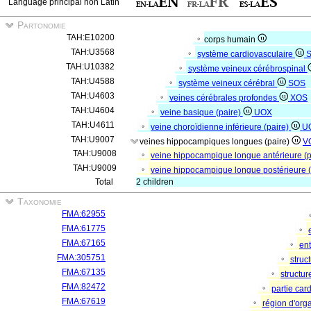
Language principal non Latin
Partonomie
TAH:E10200
corps humain
TAH:U3568
système cardiovasculaire
TAH:U10382
système veineux cérébrospinal
TAH:U4588
système veineux cérébral
SOS
TAH:U4603
veines cérébrales profondes
XOS
TAH:U4604
veine basique (paire)
UOX
TAH:U4611
veine choroïdienne inférieure (paire)
U
TAH:U9007
veines hippocampiques longues (paire)
V
TAH:U9008
veine hippocampique longue antérieure (
TAH:U9009
veine hippocampique longue postérieure 
Total
2 children
Taxonomie
FMA:62955
FMA:61775
FMA:67165
ent
FMA:305751
struc
FMA:67135
structu
FMA:82472
partie car
FMA:67619
région d'or