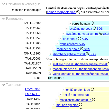
Définition taxonomique
L'
entité de division du noyau ventral postérol
Définition taxonomique
[
nomen morphologiae
] qui est relative au pon
Partonomie
TAH:E10200
corps humain
TAH:U5062
système nerveux
SOS
TAH:U5068
système nerveux central
SO
TAH:U5257
encéphale
SOS
TAH:U5265
tronc cérébral
SOS
TAH:U5258
rhombencéphale
SOS
TAH:U11865
rhombencéphale rostral
SOS
TAH:U9006
morphologie interne du rhombencéphale ros
TAH:U11867
matière grise du rhombencéphale rostral
TAH:U5453
matière blanche du rhombencéphale rostr
TAH:U8289
voies longues du rhombencéphale rostral 
Total
154 children
Taxonomie
FMA:62955
entité anatomique
FMA:67115
entité non physique
TAH11439
mot d'entité anatomique
TAH13064
mot non spécifié