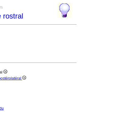
rs
rostral
l
ral
postérolatéral
du