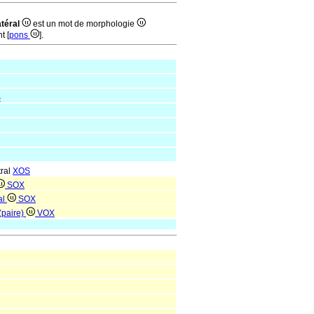
atéral
est un mot de morphologie
t [
pons
].
S
tral
XOS
SOX
al
SOX
(paire)
VOX