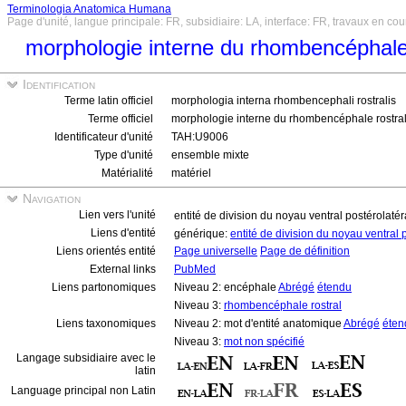
Terminologia Anatomica Humana
Page d'unité, langue principale: FR, subsidiaire: LA, interface: FR, travaux en cou
morphologie interne du rhombencéphale 
Identification
Terme latin officiel
morphologia interna rhombencephali rostralis
Terme officiel
morphologie interne du rhombencéphale rostra
Identificateur d'unité
TAH:U9006
Type d'unité
ensemble mixte
Matérialité
matériel
Navigation
Lien vers l'unité
entité de division du noyau ventral postérolaté
Liens d'entité
générique:
entité de division du noyau ventral 
Liens orientés entité
Page universelle
Page de définition
External links
PubMed
Liens partonomiques
Niveau 2: encéphale
Abrégé
étendu
Niveau 3:
rhombencéphale rostral
Liens taxonomiques
Niveau 2: mot d'entité anatomique
Abrégé
éten
Niveau 3:
mot non spécifié
Langage subsidiaire avec le
latin
Language principal non Latin