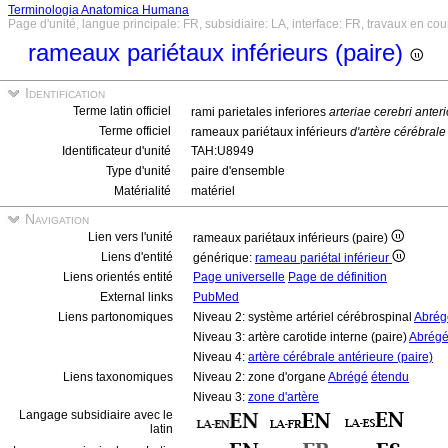
Terminologia Anatomica Humana
Page d'unité, langue principale: FR, subsidiaire: LA, interface: FR, travaux en cou
rameaux pariétaux inférieurs (paire)
Identification
Terme latin officiel
rami parietales inferiores
arteriae cerebri anteri
Terme officiel
rameaux pariétaux inférieurs
d'artère cérébrale
Identificateur d'unité
TAH:U8949
Type d'unité
paire d'ensemble
Matérialité
matériel
Navigation
Lien vers l'unité
rameaux pariétaux inférieurs (paire)
Liens d'entité
générique:
rameau pariétal inférieur
Liens orientés entité
Page universelle
Page de définition
External links
PubMed
Liens partonomiques
Niveau 2: système artériel cérébrospinal
Abrég
Niveau 3: artère carotide interne (paire)
Abrég
Niveau 4:
artère cérébrale antérieure (paire)
Liens taxonomiques
Niveau 2: zone d'organe
Abrégé
étendu
Niveau 3:
zone d'artère
Langage subsidiaire avec le
latin