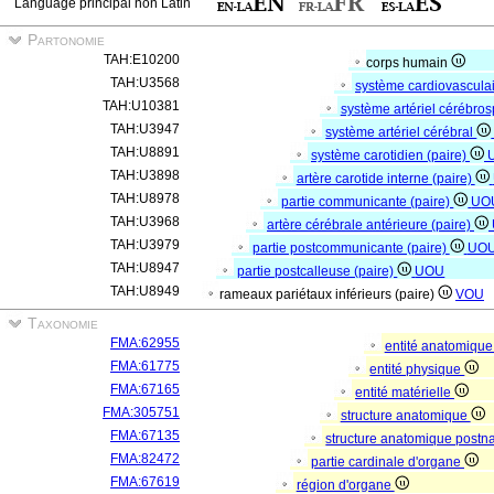
Language principal non Latin
Partonomie
TAH:E10200
corps humain
TAH:U3568
système cardiovascula
TAH:U10381
système artériel cérébros
TAH:U3947
système artériel cérébral
TAH:U8891
système carotidien (paire)
TAH:U3898
artère carotide interne (paire)
TAH:U8978
partie communicante (paire)
UO
TAH:U3968
artère cérébrale antérieure (paire)
TAH:U3979
partie postcommunicante (paire)
UO
TAH:U8947
partie postcalleuse (paire)
UOU
TAH:U8949
rameaux pariétaux inférieurs (paire)
VOU
Taxonomie
FMA:62955
entité anatomiqu
FMA:61775
entité physique
FMA:67165
entité matérielle
FMA:305751
structure anatomique
FMA:67135
structure anatomique postn
FMA:82472
partie cardinale d'organe
FMA:67619
région d'organe