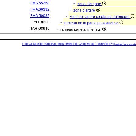
FMA:55268
zone d'organe
FMA:66332
zone d'artère
FMA:50032
zone de l'artère cérébrale antérieure
TAH18266
rameau de la partie postcalleuse
TAH:G8949
rameau pariétal inférieur
FEDERATIVE INTERNATIONAL PROGRAMME FOR ANATOMICAL TERMINOLOGY
Creative Commons Attr