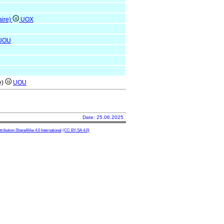
aire)
UOX
UOU
e)
UOU
Date: 25.06.2025
ibution-ShareAlike 4.0 International
(CC BY-SA 4.0)