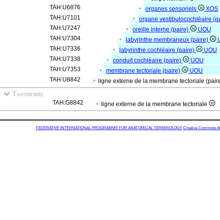
TAH:U6876
organes sensoriels
XOS
TAH:U7101
organe vestibulocochléaire (p
TAH:U7247
oreille interne (paire)
UOU
TAH:U7304
labyrinthe membraneux (paire)
TAH:U7336
labyrinthe cochléaire (paire)
UOU
TAH:U7338
conduit cochléaire (paire)
UOU
TAH:U7353
membrane tectoriale (paire)
UOU
TAH:U8842
ligne externe de la membrane tectoriale (pair
Taxonomie
TAH:G8842
ligne externe de la membrane tectoriale
FEDERATIVE INTERNATIONAL PROGRAMME FOR ANATOMICAL TERMINOLOGY
Creative Commons Attr