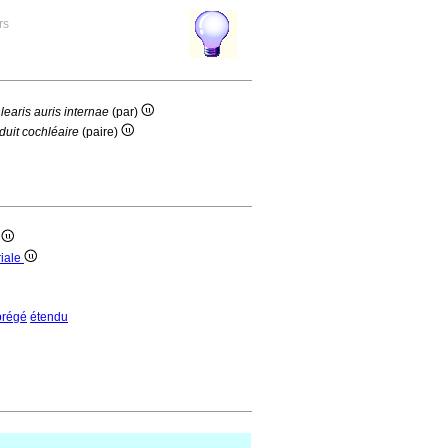
rs
learis auris internae
(par)
duit cochléaire
(paire)
)
riale
brégé
étendu