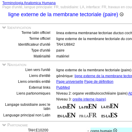
Terminologia Anatomica Humana
Page d'unité, langue principale: FR, subsidiaire: LA, interface: FR, travaux en cou
ligne externe de la membrane tectoriale (paire)
Identification
Terme latin officiel
linea externa membranae tectoriae
ductus coch
Terme officiel
ligne externe de la membrane tectoriale
du con
Identificateur d'unité
TAH:U8842
Type d'unité
paire
Matérialité
matériel
Navigation
Lien vers l'unité
ligne externe de la membrane tectoriale (paire
Liens d'entité
générique:
ligne externe de la membrane tecto
Liens orientés entité
Page universelle
Page de définition
External links
PubMed
Liens partonomiques
Niveau 2: organe vestibulocochléaire (paire)
A
Niveau 3:
oreille interne (paire)
Langage subsidiaire avec le
latin
Language principal non Latin
Partonomie
TAH:E10200
corps humain