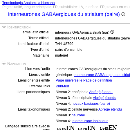
Terminologia Anatomica Humana
Page d'unité, langue principale: FR, subsidiaire: LA, interface: FR, travaux en cou
interneurones GABAergiques du striatum (paire)
Identification
Terme latin officiel
interneura GABAergica striati (par)
Terme officiel
interneurones GABAergiques du striatum (pair
Identificateur d'unité
TAH:U8799
Type d'unité
paire d'ensemble
Matérialité
matériel
Navigation
Lien vers l'unité
interneurones GABAergiques du striatum (pair
Liens d'entité
générique:
interneurone GABAergique du stri
Liens orientés entité
Page universelle
Page de définition
External links
PubMed
Liens partonomiques
Niveau 2: encéphale
Abrégé
étendu
Niveau 3: télencéphale
Abrégé
étendu
Niveau 4:
noyaux basiques (paire)
Liens taxonomiques
Niveau 2: cellule nerveuse
Abrégé
étendu
Niveau 3:
neurone
Niveau 4:
interneurone inhibiteur
Langage subsidiaire avec le