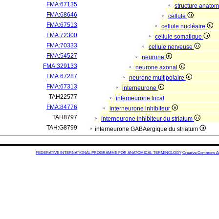
FMA:67135
structure anato
FMA:68646
cellule
FMA:67513
cellule nucléaire
FMA:72300
cellule somatique
FMA:70333
cellule nerveuse
FMA:54527
neurone
FMA:329133
neurone axonal
FMA:67287
neurone multipolaire
FMA:67313
interneurone
TAH22577
interneurone local
FMA:84776
interneurone inhibiteur
TAH8797
interneurone inhibiteur du striatum
TAH:G8799
interneurone GABAergique du striatum
FEDERATIVE INTERNATIONAL PROGRAMME FOR ANATOMICAL TERMINOLOGY
Creative Commons Attr