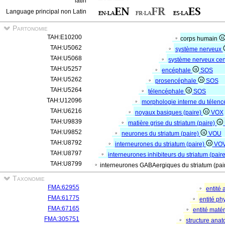
latin
Language principal non Latin
Partonomie
TAH:E10200
corps humain
TAH:U5062
système nerveux
TAH:U5068
système nerveux cen
TAH:U5257
encéphale
SOS
TAH:U5262
prosencéphale
SOS
TAH:U5264
télencéphale
SOS
TAH:U12096
morphologie interne du télen
TAH:U6216
noyaux basiques (paire)
VOX
TAH:U9839
matière grise du striatum (paire)
TAH:U9852
neurones du striatum (paire)
VOU
TAH:U8792
interneurones du striatum (paire)
VO
TAH:U8797
interneurones inhibiteurs du striatum (pair
TAH:U8799
interneurones GABAergiques du striatum (pai
Taxonomie
FMA:62955
entité
FMA:61775
entité p
FMA:67165
entité matér
FMA:305751
structure ana