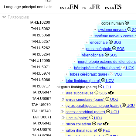
latin
Language principal non Latin
Partonomie
TAH:E10200
corps humain
TAH:U5062
système nerveux
S
TAH:U5068
système nerveux central
TAH:U5257
encéphale
SOS
TAH:U5262
prosencéphale
SOS
TAH:U5264
télencéphale
SOS
TAH:U12095
morphologie externe du télencéph
TAH:U5971
hémisphère cérébral (paire)
UOX
TAH:U5974
lobes cérébraux (paire)
VOU
TAH:U6066
lobe limbique (paire)
UOV
TAH:U8717
gyrus limbique (paire)
UOU
TAH:U6047
aire subcalleuse
SOS
TAH:U6067
gyrus cingulaire (paire)
UOU
TAH:U6070
gyrus parahippocampique (paire)
UOU
TAH:U8740
cortex entorhinal (paire)
UOU
TAH:U6071
uncus (paire)
UOU
TAH:U6042
sillon collatéral
inv
TAH:U6076
sillon rhinal (paire)
PEU