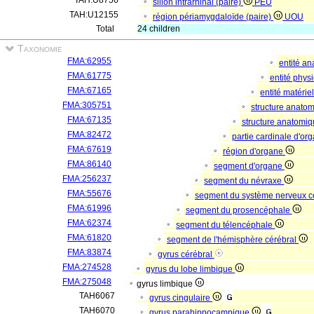
TAH:U8756
sillon intrarhinal (paire)
PEU
TAH:U12155
région périamygdaloïde (paire)
UOU
Total
24 children
Taxonomie
FMA:62955
entité a
FMA:61775
entité phys
FMA:67165
entité matérie
FMA:305751
structure anato
FMA:67135
structure anatomi
FMA:82472
partie cardinale d'o
FMA:67619
région d'organe
FMA:86140
segment d'organe
FMA:256237
segment du névraxe
FMA:55676
segment du système nerveux c
FMA:61996
segment du prosencéphale
FMA:62374
segment du télencéphale
FMA:61820
segment de l'hémisphère cérébral
FMA:83874
gyrus cérébral
FMA:274528
gyrus du lobe limbique
FMA:275048
gyrus limbique
TAH6067
gyrus cingulaire
TAH6070
gyrus parahippocampique