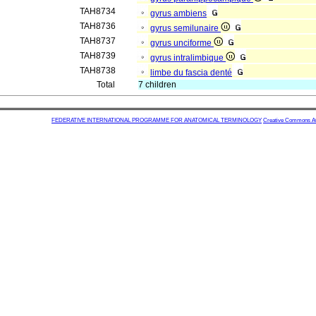
TAH8734
gyrus ambiens
TAH8736
gyrus semilunaire
TAH8737
gyrus unciforme
TAH8739
gyrus intralimbique
TAH8738
limbe du fascia denté
Total
7 children
FEDERATIVE INTERNATIONAL PROGRAMME FOR ANATOMICAL TERMINOLOGY
Creative Commons Attr