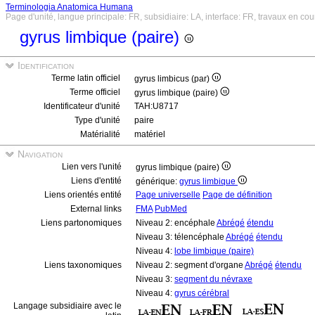
Terminologia Anatomica Humana
Page d'unité, langue principale: FR, subsidiaire: LA, interface: FR, travaux en cou
gyrus limbique (paire)
Identification
Terme latin officiel
gyrus limbicus (par)
Terme officiel
gyrus limbique (paire)
Identificateur d'unité
TAH:U8717
Type d'unité
paire
Matérialité
matériel
Navigation
Lien vers l'unité
gyrus limbique (paire)
Liens d'entité
générique:
gyrus limbique
Liens orientés entité
Page universelle
Page de définition
External links
FMA
PubMed
Liens partonomiques
Niveau 2: encéphale
Abrégé
étendu
Niveau 3: télencéphale
Abrégé
étendu
Niveau 4:
lobe limbique (paire)
Liens taxonomiques
Niveau 2: segment d'organe
Abrégé
étendu
Niveau 3:
segment du névraxe
Niveau 4:
gyrus cérébral
Langage subsidiaire avec le