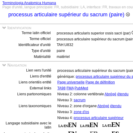
Terminologia Anatomica Humana
Page d'unité, langue principale: FR, subsidiaire: LA, interface: FR, travaux en cou
processus articulaire supérieur du sacrum (paire)
Identification
Terme latin officiel
processus articularis superior ossis sacri (par)
Terme officiel
processus articulaire supérieur du sacrum (pai
Identificateur d'unité
TAH:U832
Type d'unité
paire
Matérialité
matériel
Navigation
Lien vers l'unité
processus articulaire supérieur du sacrum (pai
Liens d'entité
générique:
processus articulaire supérieur du
Liens orientés entité
Page universelle
Page de définition
External links
TA98
FMA
PubMed
Liens partonomiques
Niveau 2: colonne vertébrale
Abrégé
étendu
Niveau 3:
sacrum
Liens taxonomiques
Niveau 2: zone d'organe
Abrégé
étendu
Niveau 3:
zone d'os
Niveau 4:
processus articulaire supérieur
Langage subsidiaire avec le
latin