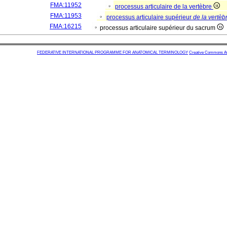
FMA:11952
processus articulaire de la vertèbre
FMA:11953
processus articulaire supérieur
de la vertèb
FMA:16215
processus articulaire supérieur du sacrum
FEDERATIVE INTERNATIONAL PROGRAMME FOR ANATOMICAL TERMINOLOGY
Creative Commons Attr