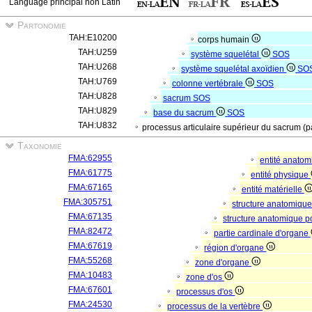
Language principal non Latin
Partonomie
TAH:E10200
corps humain
TAH:U259
système squelétal
SOS
TAH:U268
système squelétal axoïdien
SO
TAH:U769
colonne vertébrale
SOS
TAH:U828
sacrum
SOS
TAH:U829
base du sacrum
SOS
TAH:U832
processus articulaire supérieur du sacrum (p
Taxonomie
FMA:62955
entité anato
FMA:61775
entité physique
FMA:67165
entité matérielle
FMA:305751
structure anatomiqu
FMA:67135
structure anatomique p
FMA:82472
partie cardinale d'organe
FMA:67619
région d'organe
FMA:55268
zone d'organe
FMA:10483
zone d'os
FMA:67601
processus d'os
FMA:24530
processus de la vertèbre