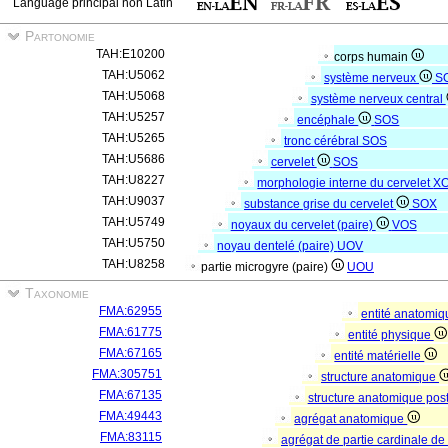
Language principal non Latin
Partonomie
TAH:E10200
corps humain
TAH:U5062
système nerveux
S
TAH:U5068
système nerveux central
TAH:U5257
encéphale
SOS
TAH:U5265
tronc cérébral
SOS
TAH:U5686
cervelet
SOS
TAH:U8227
morphologie interne du cervelet
X
TAH:U9037
substance grise du cervelet
SOX
TAH:U5749
noyaux du cervelet (paire)
VOS
TAH:U5750
noyau dentelé (paire)
UOV
TAH:U8258
partie microgyre (paire)
UOU
Taxonomie
FMA:62955
entité anatomi
FMA:61775
entité physique
FMA:67165
entité matérielle
FMA:305751
structure anatomique
FMA:67135
structure anatomique pos
FMA:49443
agrégat anatomique
FMA:83115
agrégat de partie cardinale de