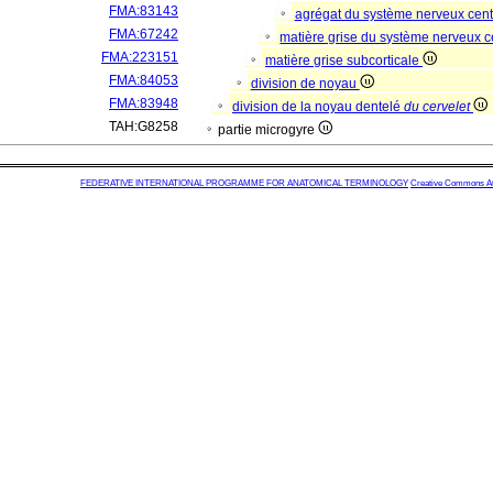
FMA:83143
agrégat du système nerveux cent
FMA:67242
matière grise du système nerveux c
FMA:223151
matière grise subcorticale
FMA:84053
division de noyau
FMA:83948
division de la noyau dentelé
du cervelet
TAH:G8258
partie microgyre
FEDERATIVE INTERNATIONAL PROGRAMME FOR ANATOMICAL TERMINOLOGY
Creative Commons Attr