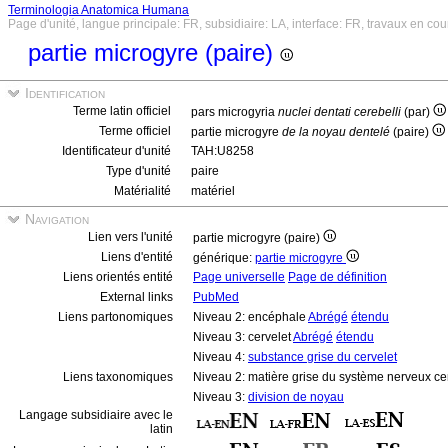
Terminologia Anatomica Humana
Page d'unité, langue principale: FR, subsidiaire: LA, interface: FR, travaux en cou
partie microgyre (paire)
Identification
Terme latin officiel
pars microgyria
nuclei dentati cerebelli
(par)
Terme officiel
partie microgyre
de la noyau dentelé
(paire)
Identificateur d'unité
TAH:U8258
Type d'unité
paire
Matérialité
matériel
Navigation
Lien vers l'unité
partie microgyre (paire)
Liens d'entité
générique:
partie microgyre
Liens orientés entité
Page universelle
Page de définition
External links
PubMed
Liens partonomiques
Niveau 2: encéphale
Abrégé
étendu
Niveau 3: cervelet
Abrégé
étendu
Niveau 4:
substance grise du cervelet
Liens taxonomiques
Niveau 2: matière grise du système nerveux ce
Niveau 3:
division de noyau
Langage subsidiaire avec le
latin