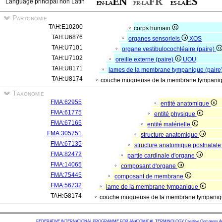
Language principal non Latin
Partonomie
TAH:E10200
corps humain
TAH:U6876
organes sensoriels
XOS
TAH:U7101
organe vestibulocochléaire (paire)
TAH:U7102
oreille externe (paire)
UOU
TAH:U8171
lames de la membrane tympanique (paire
TAH:U8174
couche muqueuse de la membrane tympaniq
Taxonomie
FMA:62955
entité anatomique
FMA:61775
entité physique
FMA:67165
entité matérielle
FMA:305751
structure anatomique
FMA:67135
structure anatomique postnatal
FMA:82472
partie cardinale d'organe
FMA:14065
composant d'organe
FMA:75445
composant de membrane
FMA:56732
lame de la membrane tympanique
TAH:G8174
couche muqueuse de la membrane tympani
FEDERATIVE INTERNATIONAL PROGRAMME FOR ANATOMICAL TERMINOLOGY
Creative Commons Attr