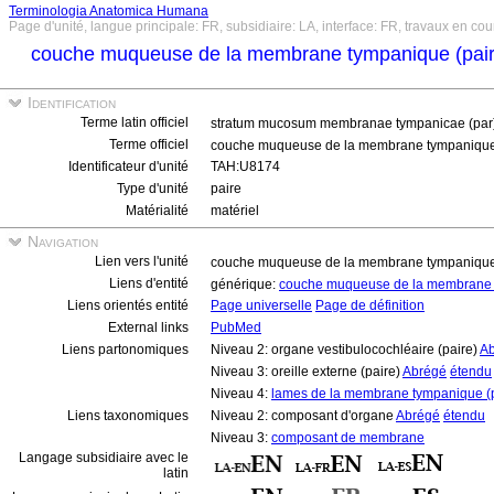
Terminologia Anatomica Humana
Page d'unité, langue principale: FR, subsidiaire: LA, interface: FR, travaux en cou
couche muqueuse de la membrane tympanique (pai
Identification
Terme latin officiel
stratum mucosum membranae tympanicae (par
Terme officiel
couche muqueuse de la membrane tympanique
Identificateur d'unité
TAH:U8174
Type d'unité
paire
Matérialité
matériel
Navigation
Lien vers l'unité
couche muqueuse de la membrane tympanique
Liens d'entité
générique:
couche muqueuse de la membrane
Liens orientés entité
Page universelle
Page de définition
External links
PubMed
Liens partonomiques
Niveau 2: organe vestibulocochléaire (paire)
A
Niveau 3: oreille externe (paire)
Abrégé
étendu
Niveau 4:
lames de la membrane tympanique (p
Liens taxonomiques
Niveau 2: composant d'organe
Abrégé
étendu
Niveau 3:
composant de membrane
Langage subsidiaire avec le
latin