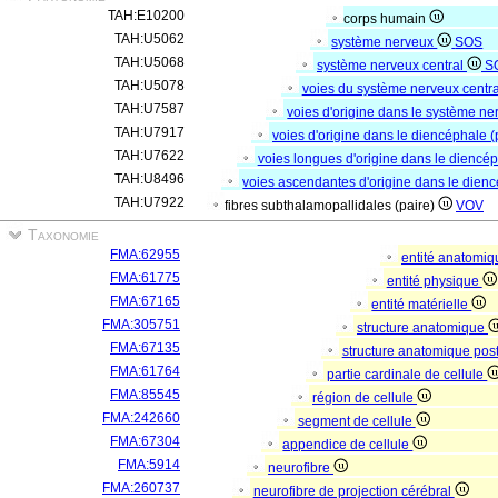
TAH:E10200
corps humain
TAH:U5062
système nerveux
SOS
TAH:U5068
système nerveux central
S
TAH:U5078
voies du système nerveux centra
TAH:U7587
voies d'origine dans le système ne
TAH:U7917
voies d'origine dans le diencéphale (
TAH:U7622
voies longues d'origine dans le diencép
TAH:U8496
voies ascendantes d'origine dans le dienc
TAH:U7922
fibres subthalamopallidales (paire)
VOV
Taxonomie
FMA:62955
entité anatomi
FMA:61775
entité physique
FMA:67165
entité matérielle
FMA:305751
structure anatomique
FMA:67135
structure anatomique pos
FMA:61764
partie cardinale de cellule
FMA:85545
région de cellule
FMA:242660
segment de cellule
FMA:67304
appendice de cellule
FMA:5914
neurofibre
FMA:260737
neurofibre de projection cérébral