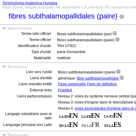
Terminologia Anatomica Humana
Page d'unité, langue principale: FR, subsidiaire: LA, interface: FR, travaux en cou
fibres subthalamopallidales (paire)
Identification
Terme latin officiel
fibrae subthalamopallidales (par)
Terme officiel
fibres subthalamopallidales (paire)
Identificateur d'unité
TAH:U7922
Type d'unité
paire d'ensemble
Matérialité
matériel
Navigation
Lien vers l'unité
fibres subthalamopallidales (paire)
Liens d'entité
générique:
fibre subthalamopallidale
Liens orientés entité
Page universelle
Page de définition
External links
PubMed
Liens partonomiques
Niveau 2: voies du système nerveux central (pa
Niveau 3: voies d'origine dans le diencéphale (
Niveau 4:
voies ascendantes d'origine dans le 
Langage subsidiaire avec le
latin
Language principal non Latin
Partonomie