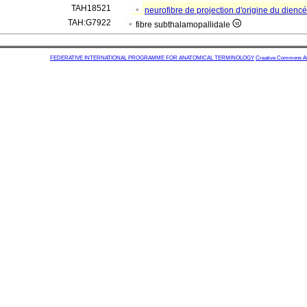
TAH18521
neurofibre de projection d'origine du dien
TAH:G7922
fibre subthalamopallidale
FEDERATIVE INTERNATIONAL PROGRAMME FOR ANATOMICAL TERMINOLOGY
Creative Commons Attr